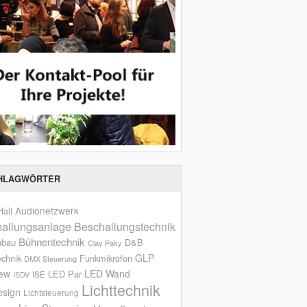
HLAGWÖRTER
Audionetzwerk
all
allungsanlage
Beschallungstechnik
Bühnentechnik
nbau
D&B
Clay Paky
GLP
echnik
Funkmikrofon
DMX Steuerung
iew
LED Wand
LED Par
ISE
ISDV
Lichttechnik
esign
Lichtsteuerung