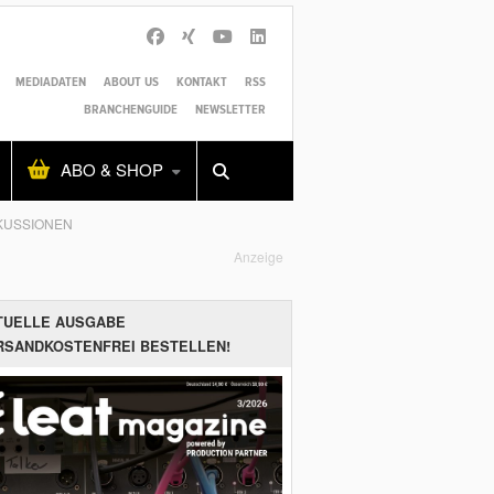
MEDIADATEN
ABOUT US
KONTAKT
RSS
BRANCHENGUIDE
NEWSLETTER
Alles
Shop
SUCHEN
ABO & SHOP
KUSSIONEN
Anzeige
TUELLE AUSGABE
RSANDKOSTENFREI BESTELLEN!