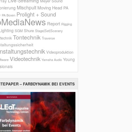
Live-Streaming
rray
Meyer Sound
Mischpult
onierung
Moving Head
PA
Prolight + Sound
e
PA Boxen
oMediaNews
Report
Rigging
ighting
Shure
SGM
Stage|Set|Scenery
Tontechnik
technik
Traverse
taltungssicherheit
nstaltungstechnik
Videoproduktion
Videotechnik
Young
ftware
Yamaha Audio
sionals
ITEPAPER – FARBDYNAMIK BEI EVENTS