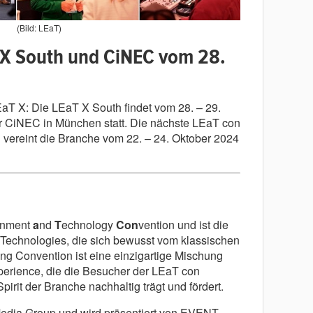
(Bild: LEaT)
T X South und CiNEC vom 28.
EaT X: Die LEaT X South findet vom 28. – 29.
 CiNEC in München statt. Die nächste LEaT con
nd vereint die Branche vom 22. – 24. Oktober 2024
ainment
a
nd
T
echnology
Con
vention und ist die
t Technologies, die sich bewusst vom klassischen
ng Convention ist eine einzigartige Mischung
perience, die die Besucher der LEaT con
rit der Branche nachhaltig trägt und fördert.
Media Group und wird präsentiert von EVENT