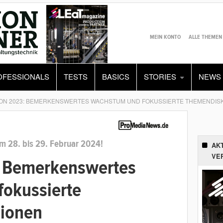
MEIN KONTO
ALLE THEMEN
OFESSIONALS
TESTS
BASICS
STORIES
NEWS
CON 2023: BEMERKENSWERTES WACHSTUM UND FOKUSSIERTE THEMENDIS
m 28. bis 29. Februar 2024!
AK
VE
: Bemerkenswertes
okussierte
ionen