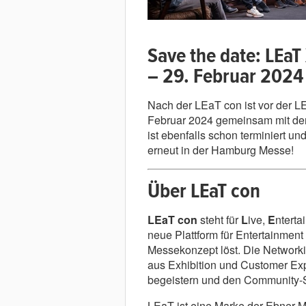
Save the date: LEa
– 29. Februar 2024
Nach der LEaT con ist vor der L
Februar 2024 gemeinsam mit der
ist ebenfalls schon terminiert u
erneut in der Hamburg Messe!
Über LEaT con
LEaT con
steht für
L
ive,
E
ntert
neue Plattform für Entertainmen
Messekonzept löst. Die Networki
aus Exhibition und Customer Ex
begeistern und den Community-Spi
LEaT ist eine Marke der Ebner 