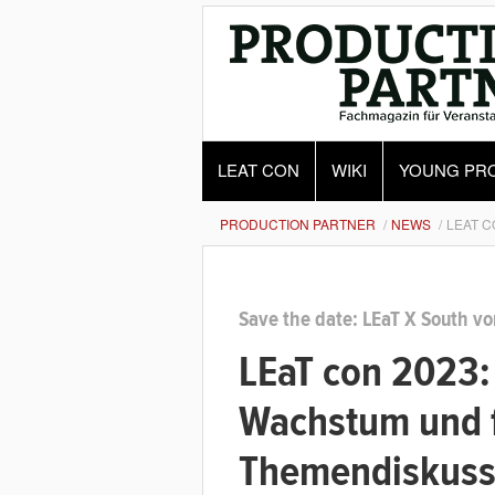
LEAT CON
WIKI
YOUNG PR
PRODUCTION PARTNER
NEWS
LEAT 
Save the date: LEaT X South vo
LEaT con 2023
Wachstum und f
Themendiskuss