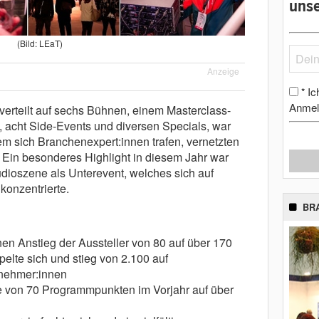
unse
(Bild: LEaT)
Anzeige
Ic
*
Anmel
erteilt auf sechs Bühnen, einem Masterclass-
 acht Side-Events und diversen Specials, war
em sich Branchenexpert:innen trafen, vernetzten
. Ein besonderes Highlight in diesem Jahr war
tudioszene als Unterevent, welches sich auf
onzentrierte.
BR
en Anstieg der Aussteller von 80 auf über 170
elte sich und stieg von 2.100 auf
lnehmer:innen
 von 70 Programmpunkten im Vorjahr auf über