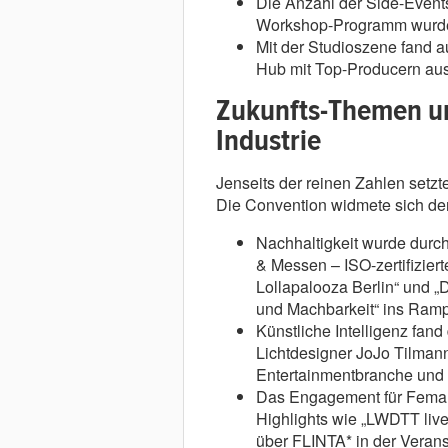
Die Anzahl der Side-Events 
Workshop-Programm wurde i
Mit der Studioszene fand a
Hub mit Top-Producern aus
Zukunfts-Themen un
Industrie
Jenseits der reinen Zahlen setzt
Die Convention widmete sich d
Nachhaltigkeit wurde durch
& Messen – ISO-zertifizier
Lollapalooza Berlin“ und 
und Machbarkeit“ ins Rampe
Künstliche Intelligenz fan
Lichtdesigner JoJo Tilmann
Entertainmentbranche und 
Das Engagement für Femal
Highlights wie „LWDTT liv
über FLINTA* in der Verans