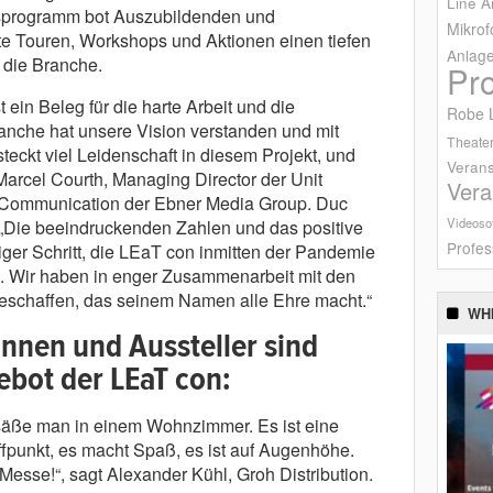
Line A
programm bot Auszubildenden und
Mikrof
te Touren, Workshops und Aktionen einen tiefen
Anlag
 die Branche.
Pr
 ein Beleg für die harte Arbeit und die
Robe L
nche hat unsere Vision verstanden und mit
Theater
ckt viel Leidenschaft in diesem Projekt, und
Verans
Marcel Courth, Managing Director der Unit
Vera
-Communication der Ebner Media Group. Duc
Videoso
 „Die beeindruckenden Zahlen und das positive
Profes
ger Schritt, die LEaT con inmitten der Pandemie
g. Wir haben in enger Zusammenarbeit mit den
eschaffen, das seinem Namen alle Ehre macht.“
WH
nnen und Aussteller sind
ebot der LEaT con:
s säße man in einem Wohnzimmer. Es ist eine
fpunkt, es macht Spaß, es ist auf Augenhöhe.
e Messe!“, sagt Alexander Kühl, Groh Distribution.