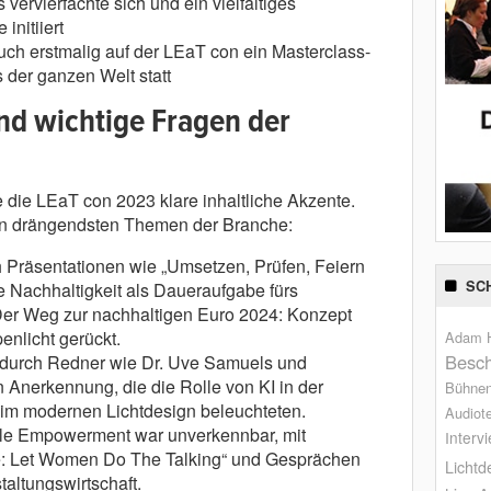
vervierfachte sich und ein vielfältiges
nitiiert
uch erstmalig auf der LEaT con ein Masterclass-
 der ganzen Welt statt
d wichtige Fragen der
e die LEaT con 2023 klare inhaltliche Akzente.
en drängendsten Themen der Branche:
 Präsentationen wie „Umsetzen, Prüfen, Feiern
SC
te Nachhaltigkeit als Daueraufgabe fürs
„Der Weg zur nachhaltigen Euro 2024: Konzept
nlicht gerückt.
Adam H
Besch
d durch Redner wie Dr. Uve Samuels und
 Anerkennung, die die Rolle von KI in der
Bühne
im modernen Lichtdesign beleuchteten.
Audiot
e Empowerment war unverkennbar, mit
Interv
e: Let Women Do The Talking“ und Gesprächen
Lichtd
taltungswirtschaft.