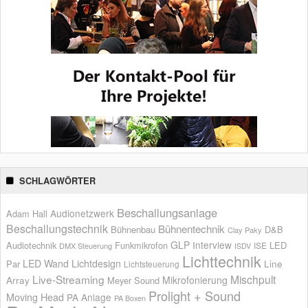
SCHLAGWÖRTER
Beschallungsanlage
Audionetzwerk
Adam Hall
Beschallungstechnik
Bühnentechnik
Bühnenbau
D&B
Clay Paky
GLP
Interview
Audiotechnik
Funkmikrofon
LED
ISE
DMX Steuerung
ISDV
Lichttechnik
LED Wand
Lichtdesign
Par
Line
Lichtsteuerung
Live-Streaming
Mischpult
Mikrofonierung
Array
Meyer Sound
Prolight + Sound
Moving Head
PA Anlage
PA Boxen