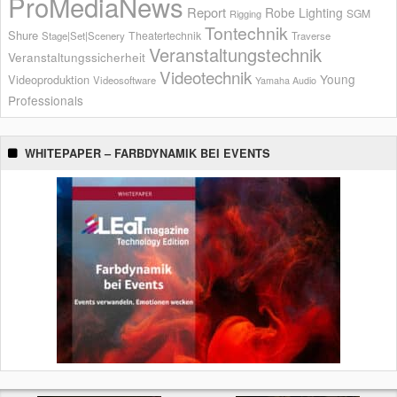
ProMediaNews
Report
Robe Lighting
SGM
Rigging
Tontechnik
Shure
Theatertechnik
Stage|Set|Scenery
Traverse
Veranstaltungstechnik
Veranstaltungssicherheit
Videotechnik
Young
Videoproduktion
Videosoftware
Yamaha Audio
Professionals
WHITEPAPER – FARBDYNAMIK BEI EVENTS