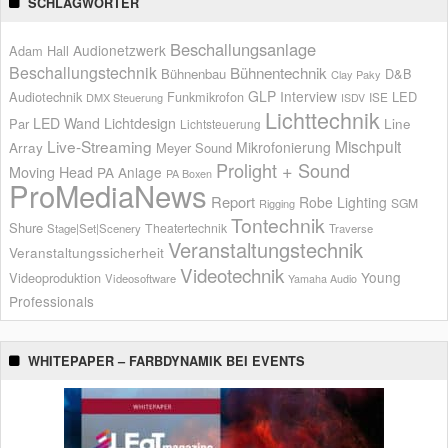
SCHLAGWÖRTER
Beschallungsanlage
Audionetzwerk
Adam Hall
Beschallungstechnik
Bühnentechnik
Bühnenbau
D&B
Clay Paky
GLP
Interview
Audiotechnik
Funkmikrofon
LED
ISE
DMX Steuerung
ISDV
Lichttechnik
LED Wand
Lichtdesign
Par
Line
Lichtsteuerung
Live-Streaming
Mischpult
Mikrofonierung
Array
Meyer Sound
Prolight + Sound
Moving Head
PA Anlage
PA Boxen
ProMediaNews
Report
Robe Lighting
SGM
Rigging
Tontechnik
Shure
Theatertechnik
Stage|Set|Scenery
Traverse
Veranstaltungstechnik
Veranstaltungssicherheit
Videotechnik
Young
Videoproduktion
Videosoftware
Yamaha Audio
Professionals
WHITEPAPER – FARBDYNAMIK BEI EVENTS