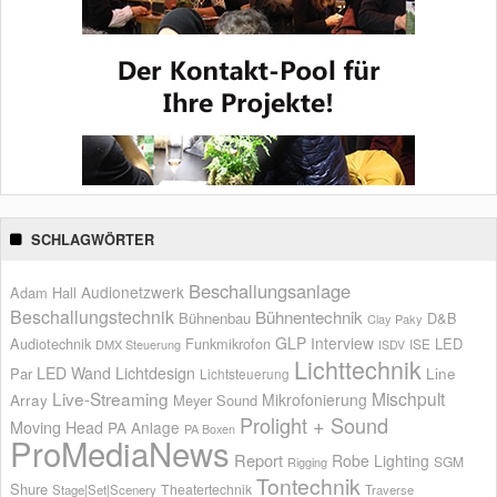
SCHLAGWÖRTER
Beschallungsanlage
Audionetzwerk
Adam Hall
Beschallungstechnik
Bühnentechnik
Bühnenbau
D&B
Clay Paky
GLP
Interview
Audiotechnik
Funkmikrofon
LED
ISE
DMX Steuerung
ISDV
Lichttechnik
LED Wand
Lichtdesign
Par
Line
Lichtsteuerung
Live-Streaming
Mischpult
Mikrofonierung
Array
Meyer Sound
Prolight + Sound
Moving Head
PA Anlage
PA Boxen
ProMediaNews
Report
Robe Lighting
SGM
Rigging
Tontechnik
Shure
Theatertechnik
Stage|Set|Scenery
Traverse