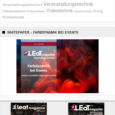
Veranstaltungstechnik
Veranstaltungssicherheit
Videotechnik
Young
Videoproduktion
Videosoftware
Yamaha Audio
Professionals
WHITEPAPER – FARBDYNAMIK BEI EVENTS