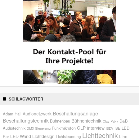
SCHLAGWÖRTER
Beschallungsanlage
Audionetzwerk
Adam Hall
Beschallungstechnik
Bühnentechnik
Bühnenbau
D&B
Clay Paky
GLP
Interview
Audiotechnik
Funkmikrofon
LED
ISE
DMX Steuerung
ISDV
Lichttechnik
LED Wand
Lichtdesign
Par
Line
Lichtsteuerung