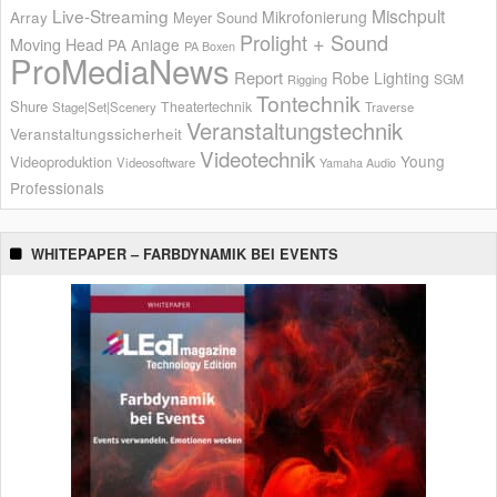
Live-Streaming
Mischpult
Mikrofonierung
Array
Meyer Sound
Prolight + Sound
Moving Head
PA Anlage
PA Boxen
ProMediaNews
Report
Robe Lighting
SGM
Rigging
Tontechnik
Shure
Theatertechnik
Stage|Set|Scenery
Traverse
Veranstaltungstechnik
Veranstaltungssicherheit
Videotechnik
Young
Videoproduktion
Videosoftware
Yamaha Audio
Professionals
WHITEPAPER – FARBDYNAMIK BEI EVENTS