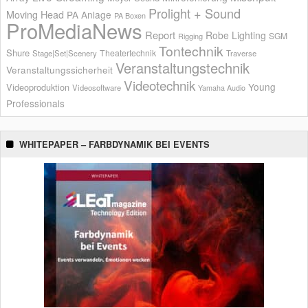
Prolight + Sound
Moving Head
PA Anlage
PA Boxen
ProMediaNews
Report
Robe Lighting
SGM
Rigging
Tontechnik
Shure
Theatertechnik
Stage|Set|Scenery
Traverse
Veranstaltungstechnik
Veranstaltungssicherheit
Videotechnik
Young
Videoproduktion
Videosoftware
Yamaha Audio
Professionals
WHITEPAPER – FARBDYNAMIK BEI EVENTS