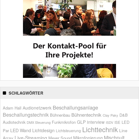
SCHLAGWÖRTER
Beschallungsanlage
Audionetzwerk
Adam Hall
Beschallungstechnik
Bühnentechnik
Bühnenbau
D&B
Clay Paky
GLP
Interview
Audiotechnik
Funkmikrofon
LED
ISE
DMX Steuerung
ISDV
Lichttechnik
LED Wand
Lichtdesign
Par
Line
Lichtsteuerung
Live-Streaming
Mischpult
Mikrofonierung
Array
Meyer Sound