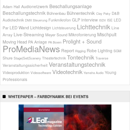
Beschallungsanlage
Audionetzwerk
Adam Hall
Beschallungstechnik
Bühnentechnik
Bühnenbau
D&B
Clay Paky
GLP
Interview
Audiotechnik
Funkmikrofon
LED
ISE
DMX Steuerung
ISDV
Lichttechnik
LED Wand
Lichtdesign
Par
Line
Lichtsteuerung
Live-Streaming
Mischpult
Mikrofonierung
Array
Meyer Sound
Prolight + Sound
Moving Head
PA Anlage
PA Boxen
ProMediaNews
Report
Robe Lighting
SGM
Rigging
Tontechnik
Shure
Theatertechnik
Stage|Set|Scenery
Traverse
Veranstaltungstechnik
Veranstaltungssicherheit
Videotechnik
Young
Videoproduktion
Videosoftware
Yamaha Audio
Professionals
WHITEPAPER – FARBDYNAMIK BEI EVENTS