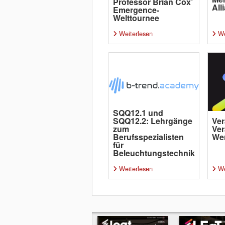
Professor Brian Cox’
All
Emergence-
Welttournee
Weiterlesen
We
SQQ12.1 und
SQQ12.2: Lehrgänge
Ver
zum
Ver
Berufsspezialisten
Wer
für
Beleuchtungstechnik
Weiterlesen
We