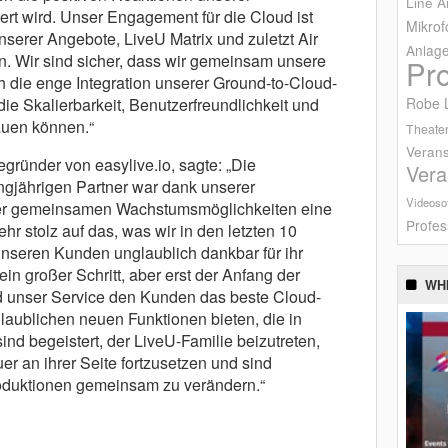
Line A
 wird. Unser Engagement für die Cloud ist
Mikrof
unserer Angebote, LiveU Matrix und zuletzt Air
Anlag
n. Wir sind sicher, dass wir gemeinsam unsere
Pr
h die enge Integration unserer Ground-to-Cloud-
die Skalierbarkeit, Benutzerfreundlichkeit und
Robe L
bauen können.“
Theater
Verans
gründer von easylive.io, sagte: „Die
Vera
gjährigen Partner war dank unserer
Videoso
er gemeinsamen Wachstumsmöglichkeiten eine
Profes
hr stolz auf das, was wir in den letzten 10
unseren Kunden unglaublich dankbar für ihr
in großer Schritt, aber erst der Anfang der
WH
 unser Service den Kunden das beste Cloud-
laublichen neuen Funktionen bieten, die in
nd begeistert, der LiveU-Familie beizutreten,
er an ihrer Seite fortzusetzen und sind
Produktionen gemeinsam zu verändern.“