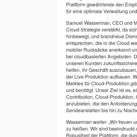
Plattform gewährleiste den Empf
für eine optimale Verwaltung und
Samuel Wasserman, CEO und Mit
Cloud-Strategie verstärkt, da si
hinbewegt, und brandneue Dienst
entsprechen, die in die Cloud we
mobiler Rucksäcke anerkannt un
bei cloudbasierten Angeboten. Di
unseren Kunden zukunftssichere 
helfen, ihr Geschäft auszubauen
der Live-Produktion aufbauen. W
Marktes für Cloud-Produktion gibt
und benötigt. Unser Ziel ist es, 
Contribution, Cloud-Produktion, O
anzubieten, die den Anforderung
Sendeanstalten bis hin zu Nisch
Wasserman weiter: „Wir freuen un
zu heißen. Wir sind beeindruck
Robustheit der Plattform, die du