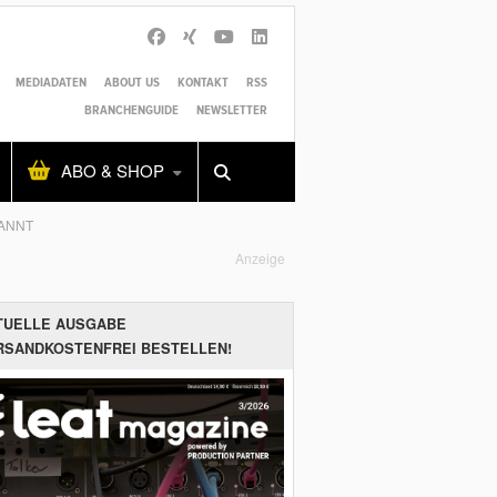
MEDIADATEN
ABOUT US
KONTAKT
RSS
BRANCHENGUIDE
NEWSLETTER
Alles
Shop
SUCHEN
ABO & SHOP
KANNT
Anzeige
TUELLE AUSGABE
RSANDKOSTENFREI BESTELLEN!