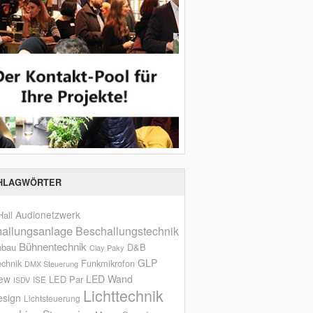
HLAGWÖRTER
Audionetzwerk
all
allungsanlage
Beschallungstechnik
Bühnentechnik
nbau
D&B
Clay Paky
GLP
echnik
Funkmikrofon
DMX Steuerung
iew
LED Wand
LED Par
ISE
ISDV
Lichttechnik
esign
Lichtsteuerung