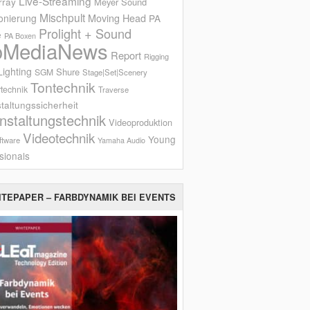
Live-Streaming
rray
Meyer Sound
Mischpult
onierung
Moving Head
PA
Prolight + Sound
e
PA Boxen
oMediaNews
Report
Rigging
ighting
Shure
SGM
Stage|Set|Scenery
Tontechnik
technik
Traverse
taltungssicherheit
nstaltungstechnik
Videoproduktion
Videotechnik
Young
ftware
Yamaha Audio
sionals
ITEPAPER – FARBDYNAMIK BEI EVENTS