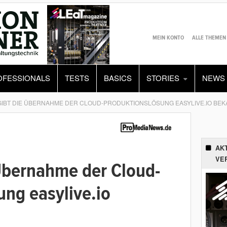
MEIN KONTO
ALLE THEMEN
OFESSIONALS
TESTS
BASICS
STORIES
NEWS
GIBT DIE ÜBERNAHME DER CLOUD-PRODUKTIONSLÖSUNG EASYLIVE.IO BE
AK
VE
 Übernahme der Cloud-
ung easylive.io