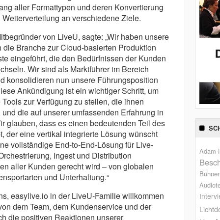
ang aller Formattypen und deren Konvertierung
 Weiterverteilung an verschiedene Ziele.
begründer von LiveU, sagte: „Wir haben unsere
ch die Branche zur Cloud-basierten Produktion
e eingeführt, die den Bedürfnissen der Kunden
chseln. Wir sind als Marktführer im Bereich
d konsolidieren nun unsere Führungsposition
ese Ankündigung ist ein wichtiger Schritt, um
Tools zur Verfügung zu stellen, die ihnen
, und die auf unserer umfassenden Erfahrung in
ir glauben, dass es einen bedeutenden Teil des
SC
, der eine vertikal integrierte Lösung wünscht
eine vollständige End-to-End-Lösung für Live-
Adam H
rchestrierung, Ingest und Distribution
Besch
en aller Kunden gerecht wird – von globalen
Bühne
ensportarten und Unterhaltung.“
Audiot
s, easylive.io in der LiveU-Familie willkommen
Interv
t von dem Team, dem Kundenservice und der
Lichtd
rch die positiven Reaktionen unserer