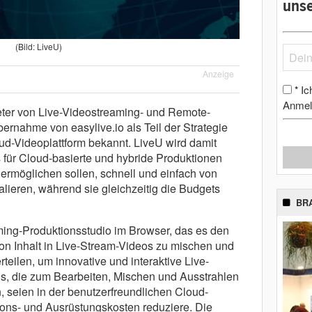
unse
(Bild: LiveU)
Anzeige
Ic
*
Anmel
eter von Live-Videostreaming- und Remote-
rnahme von easylive.io als Teil der Strategie
ud-Videoplattform bekannt. LiveU wird damit
 für Cloud-basierte und hybride Produktionen
 ermöglichen sollen, schnell und einfach von
alieren, während sie gleichzeitig die Budgets
BR
aming-Produktionsstudio im Browser, das es den
von Inhalt in Live-Stream-Videos zu mischen und
rteilen, um innovative und interaktive Live-
ols, die zum Bearbeiten, Mischen und Ausstrahlen
, seien in der benutzerfreundlichen Cloud-
ions- und Ausrüstungskosten reduziere. Die