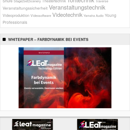
Tontechnik
Shure
Theatertechnik
Stage|Set|Scenery
Traverse
Veranstaltungstechnik
Veranstaltungssicherheit
Videotechnik
Young
Videoproduktion
Videosoftware
Yamaha Audio
Professionals
WHITEPAPER – FARBDYNAMIK BEI EVENTS