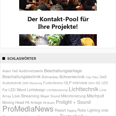
SCHLAGWÖRTER
Beschallungsanlage
Audionetzwerk
Adam Hall
Beschallungstechnik
Bühnentechnik
Bühnenbau
D&B
Clay Paky
GLP
Interview
Audiotechnik
Funkmikrofon
LED
ISE
DMX Steuerung
ISDV
Lichttechnik
LED Wand
Lichtdesign
Par
Line
Lichtsteuerung
Live-Streaming
Mischpult
Mikrofonierung
Array
Meyer Sound
Prolight + Sound
Moving Head
PA Anlage
PA Boxen
ProMediaNews
Report
Robe Lighting
SGM
Rigging