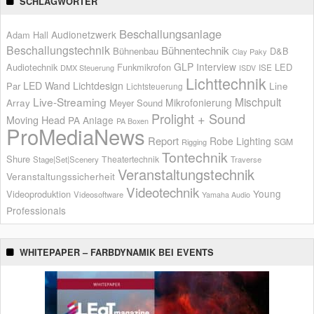
SCHLAGWÖRTER
Beschallungsanlage
Audionetzwerk
Adam Hall
Beschallungstechnik
Bühnentechnik
Bühnenbau
D&B
Clay Paky
GLP
Interview
Audiotechnik
Funkmikrofon
LED
ISE
DMX Steuerung
ISDV
Lichttechnik
LED Wand
Lichtdesign
Par
Line
Lichtsteuerung
Live-Streaming
Mischpult
Mikrofonierung
Array
Meyer Sound
Prolight + Sound
Moving Head
PA Anlage
PA Boxen
ProMediaNews
Report
Robe Lighting
SGM
Rigging
Tontechnik
Shure
Theatertechnik
Stage|Set|Scenery
Traverse
Veranstaltungstechnik
Veranstaltungssicherheit
Videotechnik
Young
Videoproduktion
Videosoftware
Yamaha Audio
Professionals
WHITEPAPER – FARBDYNAMIK BEI EVENTS