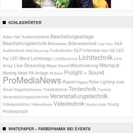
SCHLAGWÖRTER
Beschallungsanlage
Audionetzwerk
Adam Hall
Beschallungstechnik
Bühnentechnik
Bühnenbau
D&B
Clay Paky
GLP
Interview
Audiotechnik
Funkmikrofon
LED
ISE
DMX Steuerung
ISDV
Lichttechnik
LED Wand
Lichtdesign
Par
Line
Lichtsteuerung
Live-Streaming
Mischpult
Mikrofonierung
Array
Meyer Sound
Prolight + Sound
Moving Head
PA Anlage
PA Boxen
ProMediaNews
Report
Robe Lighting
SGM
Rigging
Tontechnik
Shure
Theatertechnik
Stage|Set|Scenery
Traverse
Veranstaltungstechnik
Veranstaltungssicherheit
Videotechnik
Young
Videoproduktion
Videosoftware
Yamaha Audio
Professionals
WHITEPAPER – FARBDYNAMIK BEI EVENTS