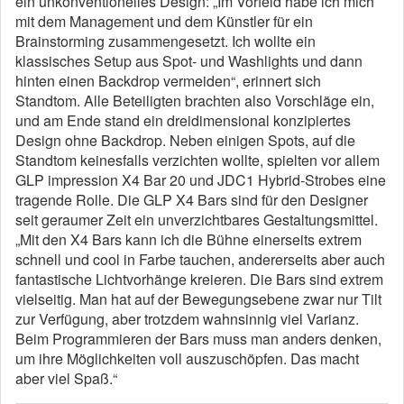
ein unkonventionelles Design: „Im Vorfeld habe ich mich
mit dem Management und dem Künstler für ein
Brainstorming zusammengesetzt. Ich wollte ein
klassisches Setup aus Spot- und Washlights und dann
hinten einen Backdrop vermeiden“, erinnert sich
Standtom. Alle Beteiligten brachten also Vorschläge ein,
und am Ende stand ein dreidimensional konzipiertes
Design ohne Backdrop. Neben einigen Spots, auf die
Standtom keinesfalls verzichten wollte, spielten vor allem
GLP impression X4 Bar 20 und JDC1 Hybrid-Strobes eine
tragende Rolle. Die GLP X4 Bars sind für den Designer
seit geraumer Zeit ein unverzichtbares Gestaltungsmittel.
„Mit den X4 Bars kann ich die Bühne einerseits extrem
schnell und cool in Farbe tauchen, andererseits aber auch
fantastische Lichtvorhänge kreieren. Die Bars sind extrem
vielseitig. Man hat auf der Bewegungsebene zwar nur Tilt
zur Verfügung, aber trotzdem wahnsinnig viel Varianz.
Beim Programmieren der Bars muss man anders denken,
um ihre Möglichkeiten voll auszuschöpfen. Das macht
aber viel Spaß.“