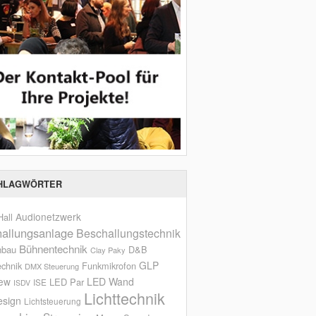
HLAGWÖRTER
Audionetzwerk
all
allungsanlage
Beschallungstechnik
Bühnentechnik
nbau
D&B
Clay Paky
GLP
echnik
Funkmikrofon
DMX Steuerung
iew
LED Wand
LED Par
ISE
ISDV
Lichttechnik
esign
Lichtsteuerung