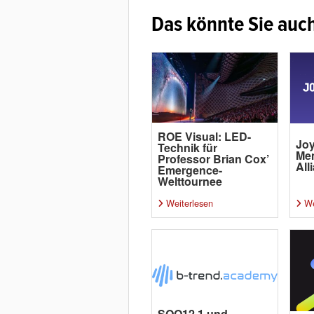
Das könnte Sie auch
ROE Visual: LED-
Joy
Technik für
Me
Professor Brian Cox’
All
Emergence-
Welttournee
Weiterlesen
We
SQQ12.1 und