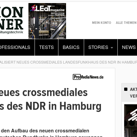
MEIN KONTO
ALLE THEMEN
OFESSIONALS
TESTS
BASICS
STORIES
NEWS
ALISIERT NEUES CROSSMEDIALES LANDESFUNKHAUS DES NDR IN HAMBU
neues crossmediales
AK
VE
s des NDR in Hamburg
r den Aufbau des neuen crossmedialen