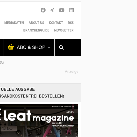
MEDIADATEN
ABOUT US
KONTAKT
RSS
BRANCHENGUIDE
NEWSLETTER
Alles
Shop
SUCHEN
ABO & SHOP
RG
Anzeige
TUELLE AUSGABE
RSANDKOSTENFREI BESTELLEN!