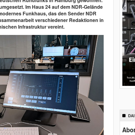
eutschen Rundfunks in Hamburg gewonnen.
h umgesetzt. Im Haus 24 auf dem NDR-Gelände
chmodernes Funkhaus, das den Sender NDR
Zusammenarbeit verschiedener Redaktionen in
schen Infrastruktur vereint.
DA
Abon