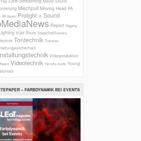
Live-Streaming
rray
Meyer Sound
Mischpult
onierung
Moving Head
PA
Prolight + Sound
e
PA Boxen
oMediaNews
Report
Rigging
ighting
Shure
SGM
Stage|Set|Scenery
Tontechnik
technik
Traverse
taltungssicherheit
nstaltungstechnik
Videoproduktion
Videotechnik
Young
ftware
Yamaha Audio
sionals
ITEPAPER – FARBDYNAMIK BEI EVENTS