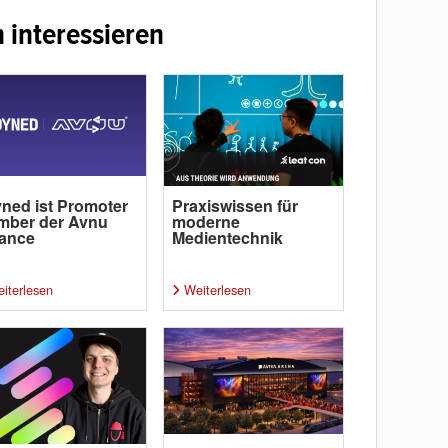
 interessieren
ned ist Promoter
Praxiswissen für
mber der Avnu
moderne
iance
Medientechnik
iterlesen
Weiterlesen