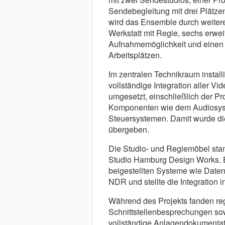
Sendebegleitung mit drei Plätze
wird das Ensemble durch weitere
Werkstatt mit Regie, sechs erweit
Aufnahmemöglichkeit und einen
Arbeitsplätzen.
Im zentralen Technikraum instal
vollständige Integration aller V
umgesetzt, einschließlich der P
Komponenten wie dem Audiosyst
Steuersystemen. Damit wurde di
übergeben.
Die Studio- und Regiemöbel st
Studio Hamburg Design Works. E
beigestellten Systeme wie Datenn
NDR und stellte die Integration 
Während des Projekts fanden r
Schnittstellenbesprechungen sowi
vollständige Anlagendokumentat