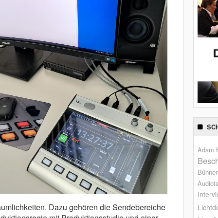
SC
Adam H
Besch
Bühne
Audiot
Interv
umlichkeiten. Dazu gehören die Sendebereiche
Lichtd
duktionsregie mit Produktionsstudio und einer