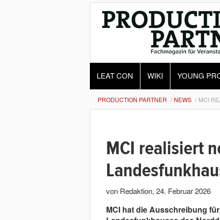
LEAT CON
WIKI
YOUNG PR
PRODUCTION PARTNER
NEWS
MCI RE
MCI realisiert 
Landesfunkhau
von Redaktion
,
24. Februar 2026
MCI hat die Ausschreibung fü