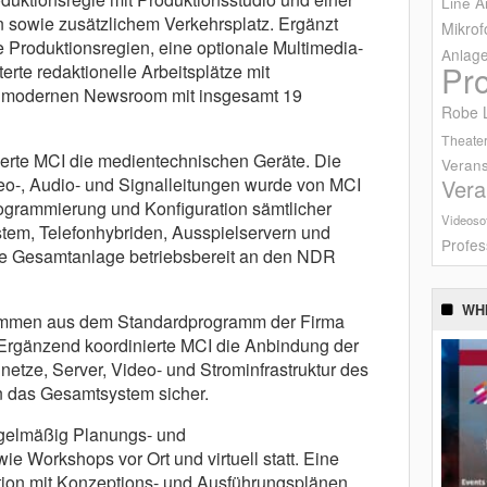
Line A
n sowie zusätzlichem Verkehrsplatz. Ergänzt
Mikrof
 Produktionsregien, eine optionale Multimedia-
Anlag
Pr
erte redaktionelle Arbeitsplätze mit
 modernen Newsroom mit insgesamt 19
Robe L
Theater
lierte MCI die medientechnischen Geräte. Die
Verans
ideo-, Audio- und Signalleitungen wurde von MCI
Vera
rogrammierung und Konfiguration sämtlicher
Videoso
em, Telefonhybriden, Ausspielservern und
Profes
e Gesamtanlage betriebsbereit an den NDR
WH
ammen aus dem Standardprogramm der Firma
rgänzend koordinierte MCI die Anbindung der
etze, Server, Video- und Strominfrastruktur des
in das Gesamtsystem sicher.
egelmäßig Planungs- und
e Workshops vor Ort und virtuell statt. Eine
ion mit Konzeptions- und Ausführungsplänen