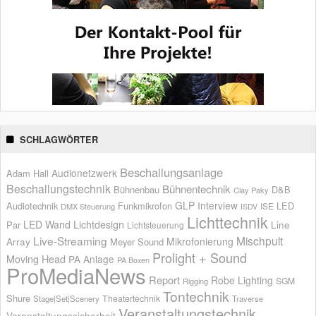
SCHLAGWÖRTER
Beschallungsanlage
Audionetzwerk
Adam Hall
Beschallungstechnik
Bühnentechnik
Bühnenbau
D&B
Clay Paky
GLP
Interview
Audiotechnik
Funkmikrofon
LED
ISE
DMX Steuerung
ISDV
Lichttechnik
LED Wand
Lichtdesign
Par
Line
Lichtsteuerung
Live-Streaming
Mischpult
Mikrofonierung
Array
Meyer Sound
Prolight + Sound
Moving Head
PA Anlage
PA Boxen
ProMediaNews
Report
Robe Lighting
SGM
Rigging
Tontechnik
Shure
Theatertechnik
Stage|Set|Scenery
Traverse
Veranstaltungstechnik
Veranstaltungssicherheit