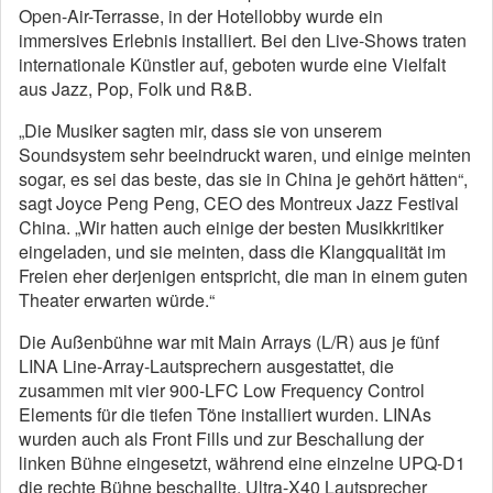
Open-Air-Terrasse, in der Hotellobby wurde ein
immersives Erlebnis installiert. Bei den Live-Shows traten
internationale Künstler auf, geboten wurde eine Vielfalt
aus Jazz, Pop, Folk und R&B.
„Die Musiker sagten mir, dass sie von unserem
Soundsystem sehr beeindruckt waren, und einige meinten
sogar, es sei das beste, das sie in China je gehört hätten“,
sagt Joyce Peng Peng, CEO des Montreux Jazz Festival
China. „Wir hatten auch einige der besten Musikkritiker
eingeladen, und sie meinten, dass die Klangqualität im
Freien eher derjenigen entspricht, die man in einem guten
Theater erwarten würde.“
Die Außenbühne war mit Main Arrays (L/R) aus je fünf
LINA Line-Array-Lautsprechern ausgestattet, die
zusammen mit vier 900-LFC Low Frequency Control
Elements für die tiefen Töne installiert wurden. LINAs
wurden auch als Front Fills und zur Beschallung der
linken Bühne eingesetzt, während eine einzelne UPQ-D1
die rechte Bühne beschallte. Ultra-X40 Lautsprecher