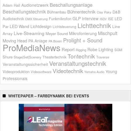
Beschallungsanlage
Audionetzwerk
Adam Hall
Beschallungstechnik
Bühnentechnik
Bühnenbau
D&B
Clay Paky
GLP
Interview
Audiotechnik
Funkmikrofon
LED
ISE
DMX Steuerung
ISDV
Lichttechnik
LED Wand
Lichtdesign
Par
Line
Lichtsteuerung
Live-Streaming
Mischpult
Mikrofonierung
Array
Meyer Sound
Prolight + Sound
Moving Head
PA Anlage
PA Boxen
ProMediaNews
Report
Robe Lighting
SGM
Rigging
Tontechnik
Shure
Theatertechnik
Stage|Set|Scenery
Traverse
Veranstaltungstechnik
Veranstaltungssicherheit
Videotechnik
Young
Videoproduktion
Videosoftware
Yamaha Audio
Professionals
WHITEPAPER – FARBDYNAMIK BEI EVENTS