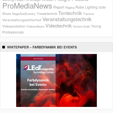
ProMediaNews
Report
Robe Lighting
SGM
Rigging
Tontechnik
Shure
Theatertechnik
Stage|Set|Scenery
Traverse
Veranstaltungstechnik
Veranstaltungssicherheit
Videotechnik
Young
Videoproduktion
Videosoftware
Yamaha Audio
Professionals
WHITEPAPER – FARBDYNAMIK BEI EVENTS