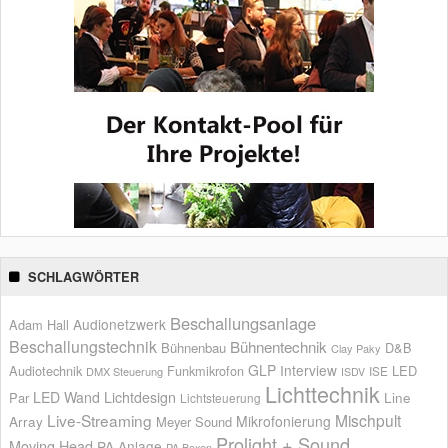
SCHLAGWÖRTER
Beschallungsanlage
Audionetzwerk
Adam Hall
Beschallungstechnik
Bühnentechnik
Bühnenbau
D&B
Clay Paky
GLP
Interview
Audiotechnik
Funkmikrofon
LED
ISE
DMX Steuerung
ISDV
Lichttechnik
LED Wand
Lichtdesign
Par
Line
Lichtsteuerung
Live-Streaming
Mischpult
Mikrofonierung
Array
Meyer Sound
Prolight + Sound
Moving Head
PA Anlage
PA Boxen