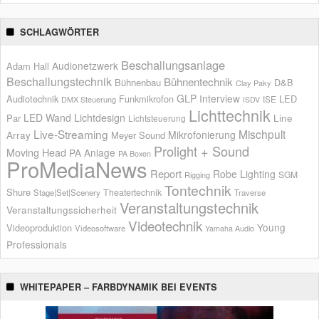
SCHLAGWÖRTER
Beschallungsanlage
Audionetzwerk
Adam Hall
Beschallungstechnik
Bühnentechnik
Bühnenbau
D&B
Clay Paky
GLP
Interview
Audiotechnik
Funkmikrofon
LED
ISE
DMX Steuerung
ISDV
Lichttechnik
LED Wand
Lichtdesign
Par
Line
Lichtsteuerung
Live-Streaming
Mischpult
Mikrofonierung
Array
Meyer Sound
Prolight + Sound
Moving Head
PA Anlage
PA Boxen
ProMediaNews
Report
Robe Lighting
SGM
Rigging
Tontechnik
Shure
Theatertechnik
Stage|Set|Scenery
Traverse
Veranstaltungstechnik
Veranstaltungssicherheit
Videotechnik
Young
Videoproduktion
Videosoftware
Yamaha Audio
Professionals
WHITEPAPER – FARBDYNAMIK BEI EVENTS