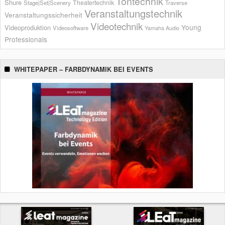
Tontechnik
Shure
Theatertechnik
Stage|Set|Scenery
Traverse
Veranstaltungstechnik
Veranstaltungssicherheit
Videotechnik
Young
Videoproduktion
Videosoftware
Yamaha Audio
Professionals
WHITEPAPER – FARBDYNAMIK BEI EVENTS