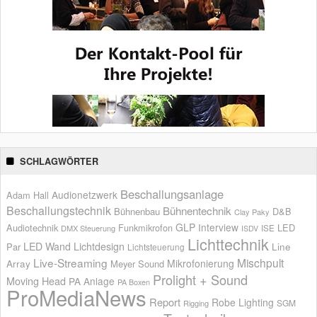
SCHLAGWÖRTER
Beschallungsanlage
Audionetzwerk
Adam Hall
Beschallungstechnik
Bühnentechnik
Bühnenbau
D&B
Clay Paky
GLP
Interview
Audiotechnik
Funkmikrofon
LED
ISE
DMX Steuerung
ISDV
Lichttechnik
LED Wand
Lichtdesign
Par
Line
Lichtsteuerung
Live-Streaming
Mischpult
Mikrofonierung
Array
Meyer Sound
Prolight + Sound
Moving Head
PA Anlage
PA Boxen
ProMediaNews
Report
Robe Lighting
SGM
Rigging