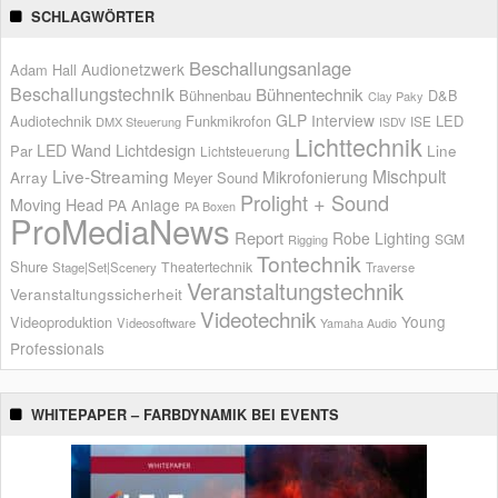
SCHLAGWÖRTER
Beschallungsanlage
Audionetzwerk
Adam Hall
Beschallungstechnik
Bühnentechnik
Bühnenbau
D&B
Clay Paky
GLP
Interview
Audiotechnik
Funkmikrofon
LED
ISE
DMX Steuerung
ISDV
Lichttechnik
LED Wand
Lichtdesign
Par
Line
Lichtsteuerung
Live-Streaming
Mischpult
Mikrofonierung
Array
Meyer Sound
Prolight + Sound
Moving Head
PA Anlage
PA Boxen
ProMediaNews
Report
Robe Lighting
SGM
Rigging
Tontechnik
Shure
Theatertechnik
Stage|Set|Scenery
Traverse
Veranstaltungstechnik
Veranstaltungssicherheit
Videotechnik
Young
Videoproduktion
Videosoftware
Yamaha Audio
Professionals
WHITEPAPER – FARBDYNAMIK BEI EVENTS