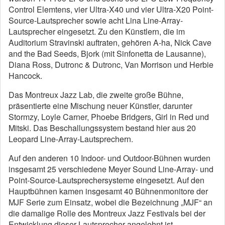
Control Elemtens, vier Ultra-X40 und vier Ultra-X20 Point-
Source-Lautsprecher sowie acht Lina Line-Array-
Lautsprecher eingesetzt. Zu den Künstlern, die im
Auditorium Stravinski auftraten, gehören A-ha, Nick Cave
and the Bad Seeds, Bjork (mit Sinfonetta de Lausanne),
Diana Ross, Dutronc & Dutronc, Van Morrison und Herbie
Hancock.
Das Montreux Jazz Lab, die zweite große Bühne,
präsentierte eine Mischung neuer Künstler, darunter
Stormzy, Loyle Carner, Phoebe Bridgers, Girl in Red und
Mitski. Das Beschallungssystem bestand hier aus 20
Leopard Line-Array-Lautsprechern.
Auf den anderen 10 Indoor- und Outdoor-Bühnen wurden
insgesamt 25 verschiedene Meyer Sound Line-Array- und
Point-Source-Lautsprechersysteme eingesetzt. Auf den
Hauptbühnen kamen insgesamt 40 Bühnenmonitore der
MJF Serie zum Einsatz, wobei die Bezeichnung „MJF“ an
die damalige Rolle des Montreux Jazz Festivals bei der
Entwicklung dieser Lautsprecher angelehnt ist.