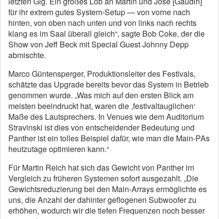
letzten Gig. Ein großes Lob an Martin und José [Gaudin]
für ihr extrem gutes System-Setup — von vorne nach
hinten, von oben nach unten und von links nach rechts
klang es im Saal überall gleich“, sagte Bob Coke, der die
Show von Jeff Beck mit Special Guest Johnny Depp
abmischte.
Marco Güntensperger, Produktionsleiter des Festivals,
schätzte das Upgrade bereits bevor das System in Betrieb
genommen wurde. „Was mich auf den ersten Blick am
meisten beeindruckt hat, waren die ,festivaltauglichen‘
Maße des Lautsprechers. In Venues wie dem Auditorium
Stravinski ist dies von entscheidender Bedeutung und
Panther ist ein tolles Beispiel dafür, wie man die Main-PAs
heutzutage optimieren kann.“
Für Martin Reich hat sich das Gewicht von Panther im
Vergleich zu früheren Systemen sofort ausgezahlt. „Die
Gewichtsreduzierung bei den Main-Arrays ermöglichte es
uns, die Anzahl der dahinter geflogenen Subwoofer zu
erhöhen, wodurch wir die tiefen Frequenzen noch besser