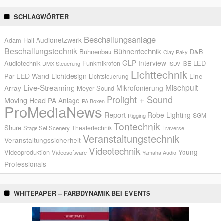
SCHLAGWÖRTER
Beschallungsanlage
Audionetzwerk
Adam Hall
Beschallungstechnik
Bühnentechnik
Bühnenbau
D&B
Clay Paky
GLP
Interview
Audiotechnik
Funkmikrofon
LED
ISE
DMX Steuerung
ISDV
Lichttechnik
LED Wand
Lichtdesign
Par
Line
Lichtsteuerung
Live-Streaming
Mischpult
Mikrofonierung
Array
Meyer Sound
Prolight + Sound
Moving Head
PA Anlage
PA Boxen
ProMediaNews
Report
Robe Lighting
SGM
Rigging
Tontechnik
Shure
Theatertechnik
Stage|Set|Scenery
Traverse
Veranstaltungstechnik
Veranstaltungssicherheit
Videotechnik
Young
Videoproduktion
Videosoftware
Yamaha Audio
Professionals
WHITEPAPER – FARBDYNAMIK BEI EVENTS