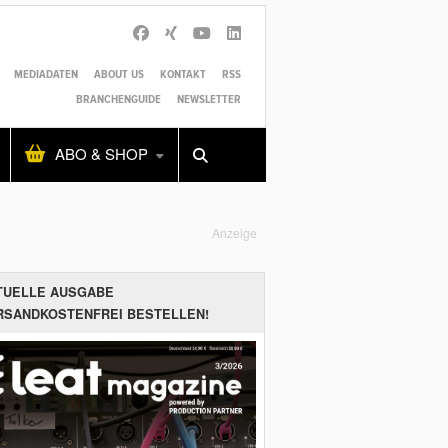
MEDIADATEN
ABOUT US
KONTAKT
RSS
BRANCHENGUIDE
NEWSLETTER
Alles
Shop
SUCHEN
ABO & SHOP
Anzeige
TUELLE AUSGABE
RSANDKOSTENFREI BESTELLEN!