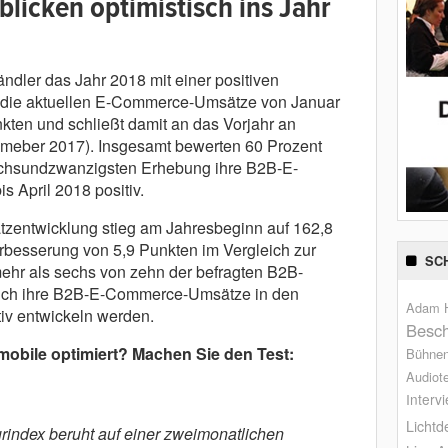
licken optimistisch ins Jahr
dler das Jahr 2018 mit einer positiven
 die aktuellen E-Commerce-Umsätze von Januar
nkten und schließt damit an das Vorjahr an
meber 2017). Insgesamt bewerten 60 Prozent
echsundzwanzigsten Erhebung ihre B2B-E-
 April 2018 positiv.
atzentwicklung stieg am Jahresbeginn auf 162,8
rbesserung von 5,9 Punkten im Vergleich zur
SC
ehr als sechs von zehn der befragten B2B-
ich ihre B2B-E-Commerce-Umsätze in den
Adam H
v entwickeln werden.
Besch
 mobile optimiert? Machen Sie den Test:
Bühne
Audiot
Interv
Lichtd
ndex beruht auf einer zweimonatlichen