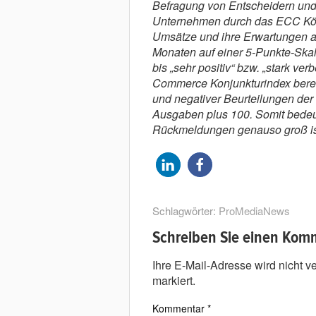
Befragung von Entscheidern und
Unter­neh­men durch das ECC Köl
Umsätze und ihre Erwartungen a
Monaten auf einer 5-Punkte-Skala
bis „sehr positiv“ bzw. „stark v
Commerce Konjunkturindex berech
und negativer Beurteilungen der
Ausgaben plus 100. Somit bedeute
Rückmeldungen genauso groß ist
Schlagwörter:
ProMediaNews
Schreiben Sie einen Kom
Ihre E-Mail-Adresse wird nicht ver
markiert.
Kommentar
*