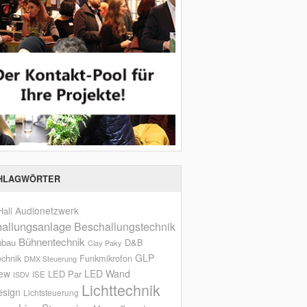
HLAGWÖRTER
Audionetzwerk
all
allungsanlage
Beschallungstechnik
Bühnentechnik
nbau
D&B
Clay Paky
GLP
echnik
Funkmikrofon
DMX Steuerung
iew
LED Wand
LED Par
ISE
ISDV
Lichttechnik
esign
Lichtsteuerung