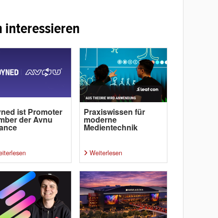
 interessieren
ned ist Promoter
Praxiswissen für
mber der Avnu
moderne
iance
Medientechnik
iterlesen
Weiterlesen