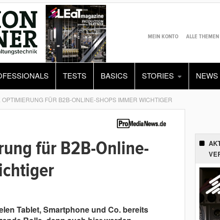
MEIN KONTO
ALLE THEMEN
OFESSIONALS
TESTS
BASICS
STORIES
NEWS
 OPTIMIERUNG FÜR B2B-ONLINE-SHOPS IMMER WICHTIGER
rung für B2B-Online-
AK
VE
chtiger
en Tablet, Smartphone und Co. bereits