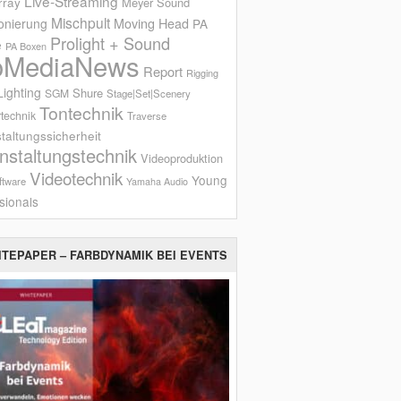
Live-Streaming
rray
Meyer Sound
Mischpult
onierung
Moving Head
PA
Prolight + Sound
e
PA Boxen
oMediaNews
Report
Rigging
ighting
Shure
SGM
Stage|Set|Scenery
Tontechnik
technik
Traverse
taltungssicherheit
nstaltungstechnik
Videoproduktion
Videotechnik
Young
ftware
Yamaha Audio
sionals
ITEPAPER – FARBDYNAMIK BEI EVENTS