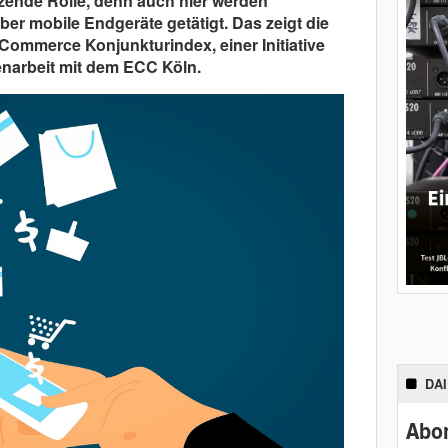
tzende Rolle, denn auch hier werden
 mobile Endgeräte getätigt. Das zeigt die
ommerce Konjunkturindex, einer Initiative
enarbeit mit dem ECC Köln.
DA
Abon