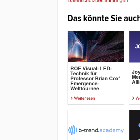
Datenschutzbestimmungen
Das könnte Sie auch
ROE Visual: LED-
Joy
Technik für
Me
Professor Brian Cox’
All
Emergence-
Welttournee
Weiterlesen
We