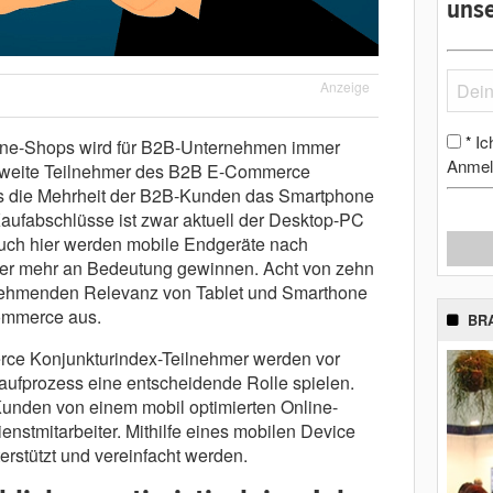
unse
Anzeige
Ic
*
ine-Shops wird für B2B-Unternehmen immer
Anmel
r zweite Teilnehmer des B2B E-Commerce
s die Mehrheit der B2B-Kunden das Smartphone
Kaufabschlüsse ist zwar aktuell der Desktop-PC
auch hier werden mobile Endgeräte nach
er mehr an Bedeutung gewinnen. Acht von zehn
unehmenden Relevanz von Tablet und Smarthone
ommerce aus.
BR
ce Konjunkturindex-Teilnehmer werden vor
Kaufprozess eine entscheidende Rolle spielen.
 Kunden von einem mobil optimierten Online-
nstmitarbeiter. Mithilfe eines mobilen Device
rstützt und vereinfacht werden.