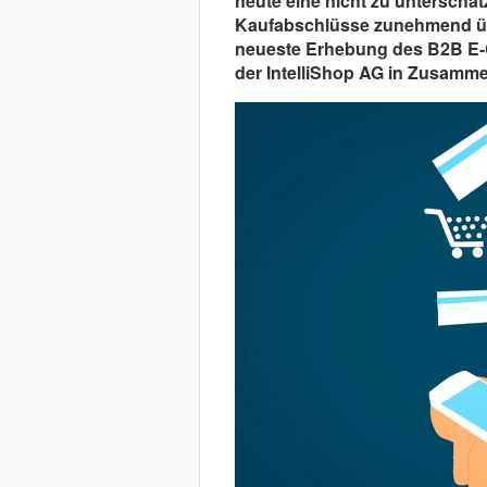
heute eine nicht zu unterschä
Kaufabschlüsse zunehmend über
neueste Erhebung des B2B E-C
der IntelliShop AG in Zusamm