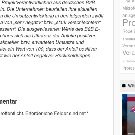
Line A
 Projektverantwortlichen aus deutschen B2B-
Mikrof
n. Die Unternehmen beurteilen ihre aktuellen
n die Umsatzentwicklung in den folgenden zwölf
Anlag
Pr
 von „sehr negativ“ bzw. „stark verschlechtern“
erbessern“. Die aus­gewiesenen Werte des B2B E-
Robe L
nen sich als Differenz der Anteile positiver
Theater
 aktuellen bzw. erwarteten Umsätze und
Verans
t ein Wert von 100, dass der Anteil positiver
Vera
 wie der Anteil negativer Rückmeldungen.
Videoso
Profes
WH
mentar
öffentlicht.
Erforderliche Felder sind mit
*