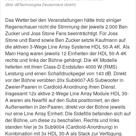
(Bild: dBTechnologies Deutschland GmbH)
Das Wetter bei den Veranstaltungen hätte trotz einiger
Regenschauer nicht die Stimmung der jeweils 2.000 Ben
Zucker und Joss Stone Fans beeinträchtigt. Für Joss
Stone und Band sowie Ben Zucker setzte Kaufmann auf
die aktiven 3-Wege Line Array Systeme HDL 50-A 4K. Als
Main Hang waren jeweils 12 Einheiten der HDL 50-A 4K
rechts und links der Bühne gehängt. Die 4K Modelle
lieferten mit ihren Class-D Endstufen 4000 W (RMS)
Leistung und einen Schalldruckpegel von 143 dB. Direkt
vor der Bühne verübten 20x Sub9007-AS Subwoofer in
Zweier-Paaren in Cardioid-Anordnung ihren Dienst.
Insgesamt 12x aktive 2-Wege Line Array Module HDL 30-
A waren als Nearfill auf den Subs positioniert, an den
Außenseiten in 2er-Paaren, direkt vor der Bühne jeweils
nur eine Line Array Einheit. Die Sidefills befanden sich auf
der Bühne, um diese zu beschallen. Rechts und links
standen hier je 3x Sub9004 (Cardioid-Anordnung) in
Kombination mit 3x HDL 30-A als Stack zur Verfügung.