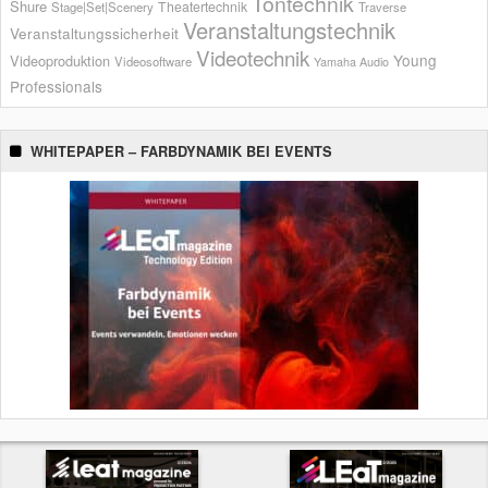
Tontechnik
Shure
Theatertechnik
Stage|Set|Scenery
Traverse
Veranstaltungstechnik
Veranstaltungssicherheit
Videotechnik
Young
Videoproduktion
Videosoftware
Yamaha Audio
Professionals
WHITEPAPER – FARBDYNAMIK BEI EVENTS