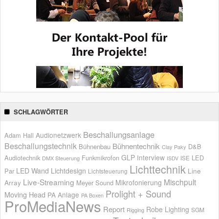
SCHLAGWÖRTER
Beschallungsanlage
Audionetzwerk
Adam Hall
Beschallungstechnik
Bühnentechnik
Bühnenbau
D&B
Clay Paky
GLP
Interview
Audiotechnik
Funkmikrofon
LED
ISE
DMX Steuerung
ISDV
Lichttechnik
LED Wand
Lichtdesign
Par
Line
Lichtsteuerung
Live-Streaming
Mischpult
Mikrofonierung
Array
Meyer Sound
Prolight + Sound
Moving Head
PA Anlage
PA Boxen
ProMediaNews
Report
Robe Lighting
SGM
Rigging