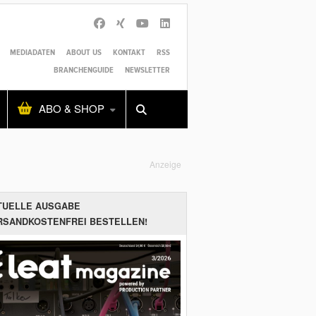
MEDIADATEN
ABOUT US
KONTAKT
RSS
BRANCHENGUIDE
NEWSLETTER
Alles
Shop
SUCHEN
ABO & SHOP
Anzeige
TUELLE AUSGABE
RSANDKOSTENFREI BESTELLEN!