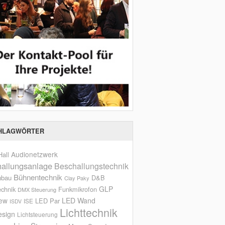
HLAGWÖRTER
Audionetzwerk
all
allungsanlage
Beschallungstechnik
Bühnentechnik
nbau
D&B
Clay Paky
GLP
echnik
Funkmikrofon
DMX Steuerung
iew
LED Wand
LED Par
ISE
ISDV
Lichttechnik
esign
Lichtsteuerung