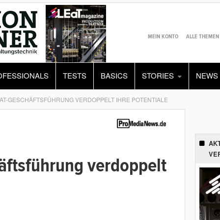
MEIN KONTO
ALLE THEMEN
OFESSIONALS
TESTS
BASICS
STORIES
NEWS
AT-GESCHÄFTSFÜHRUNG VERDOPPELT IHRE POTENTIALE
AK
VE
ftsführung verdoppelt