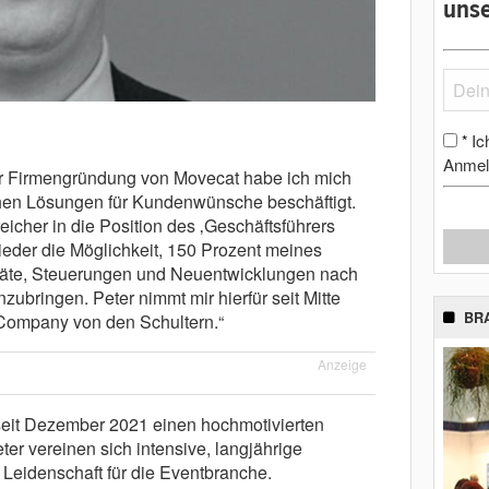
unse
Ic
*
Anmel
er Firmengründung von Movecat habe ich mich
hen Lösungen für Kundenwünsche beschäftigt.
eicher in die Position des ‚Geschäftsführers
ieder die Möglichkeit, 150 Prozent meines
äte, Steuerungen und Neuentwicklungen nach
ubringen. Peter nimmt mir hierfür seit Mitte
BR
 Company von den Schultern.“
Anzeige
 seit Dezember 2021 einen hochmotivierten
r vereinen sich intensive, langjährige
r Leidenschaft für die Eventbranche.