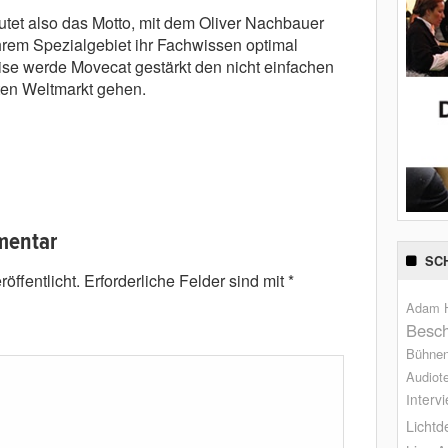
tet also das Motto, mit dem Oliver Nachbauer
ihrem Spezialgebiet ihr Fachwissen optimal
ise werde Movecat gestärkt den nicht einfachen
ten Weltmarkt gehen.
mentar
SC
öffentlicht.
Erforderliche Felder sind mit
*
Adam H
Besch
Bühne
Audiot
Interv
Lichtd