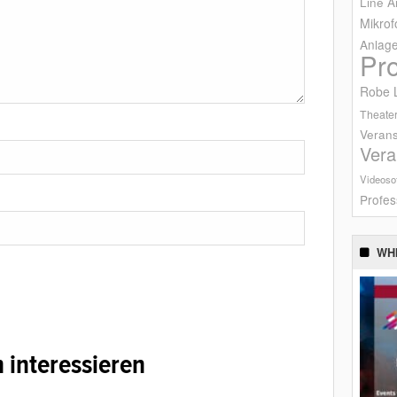
Line A
Mikrof
Anlag
Pr
Robe L
Theater
Verans
Vera
Videoso
Profes
WH
 interessieren