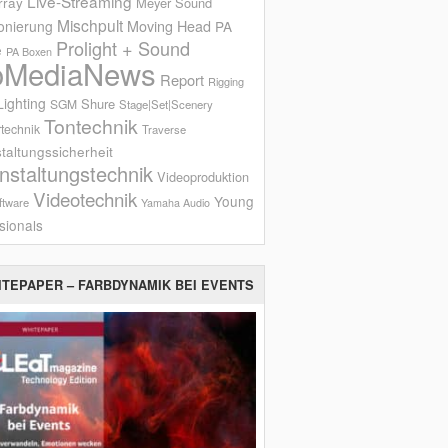
Live-Streaming
rray
Meyer Sound
Mischpult
onierung
Moving Head
PA
Prolight + Sound
e
PA Boxen
oMediaNews
Report
Rigging
ighting
Shure
SGM
Stage|Set|Scenery
Tontechnik
technik
Traverse
taltungssicherheit
nstaltungstechnik
Videoproduktion
Videotechnik
Young
ftware
Yamaha Audio
sionals
ITEPAPER – FARBDYNAMIK BEI EVENTS