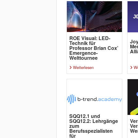
ROE Visual: LED-
Joy
Technik für
Me
Professor Brian Cox’
All
Emergence-
Welttournee
Weiterlesen
We
SQQ12.1 und
SQQ12.2: Lehrgänge
Ver
zum
Ver
Berufsspezialisten
Wer
für