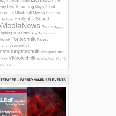
esign
Lichtsteuerung
Live-Streaming
rray
Meyer Sound
Mischpult
onierung
Moving Head
PA
Prolight + Sound
e
PA Boxen
oMediaNews
Report
Rigging
ighting
Shure
SGM
Stage|Set|Scenery
Tontechnik
technik
Traverse
taltungssicherheit
nstaltungstechnik
Videoproduktion
Videotechnik
Young
ftware
Yamaha Audio
sionals
ITEPAPER – FARBDYNAMIK BEI EVENTS