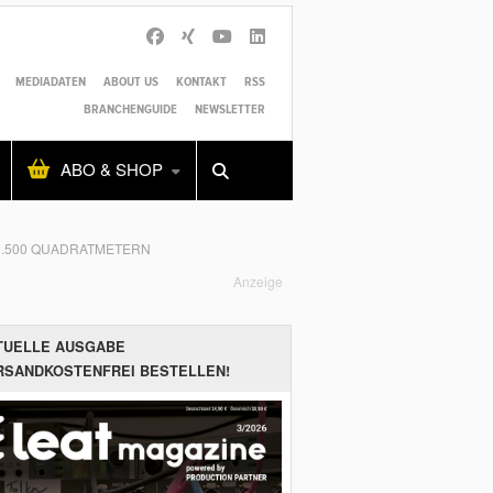
MEDIADATEN
ABOUT US
KONTAKT
RSS
BRANCHENGUIDE
NEWSLETTER
Alles
Shop
SUCHEN
ABO & SHOP
1.500 QUADRATMETERN
Anzeige
TUELLE AUSGABE
RSANDKOSTENFREI BESTELLEN!