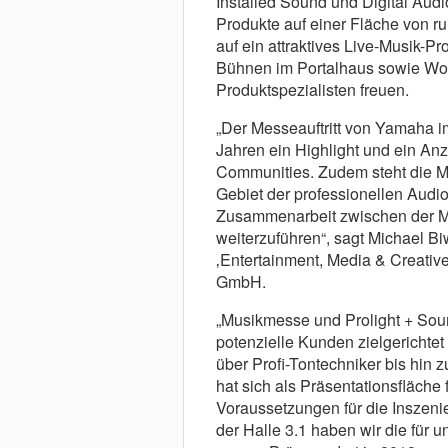
Installed Sound und Digital Aud
Produkte auf einer Fläche von r
auf ein attraktives Live-Musik-
Bühnen im Portalhaus sowie Wo
Produktspezialisten freuen.
„Der Messeauftritt von Yamaha 
Jahren ein Highlight und ein An
Communities. Zudem steht die Ma
Gebiet der professionellen Audio
Zusammenarbeit zwischen der M
weiterzuführen“, sagt Michael B
‚Entertainment, Media & Creative
GmbH.
„Musikmesse und Prolight + Sou
potenzielle Kunden zielgerichte
über Profi-Tontechniker bis hin 
hat sich als Präsentationsfläche
Voraussetzungen für die Inszeni
der Halle 3.1 haben wir die für u