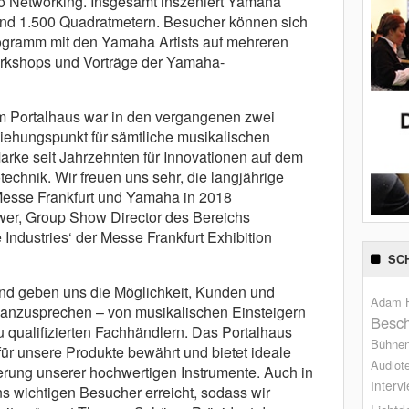
io Networking. Insgesamt inszeniert Yamaha
und 1.500 Quadratmetern. Besucher können sich
Programm mit den Yamaha Artists auf mehreren
rkshops und Vorträge der Yamaha-
im Portalhaus war in den vergangenen zwei
ziehungspunkt für sämtliche musikalischen
rke seit Jahrzehnten für Innovationen auf dem
technik. Wir freuen uns sehr, die langjährige
esse Frankfurt und Yamaha in 2018
iwer, Group Show Director des Bereichs
 Industries‘ der Messe Frankfurt Exhibition
SC
nd geben uns die Möglichkeit, Kunden und
Adam H
t anzusprechen – von musikalischen Einsteigern
Besch
zu qualifizierten Fachhändlern. Das Portalhaus
Bühne
 für unsere Produkte bewährt und bietet ideale
Audiot
erung unserer hochwertigen Instrumente. Auch in
Interv
ns wichtigen Besucher erreicht, sodass wir