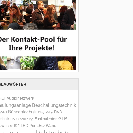
HLAGWÖRTER
Audionetzwerk
all
allungsanlage
Beschallungstechnik
Bühnentechnik
nbau
D&B
Clay Paky
GLP
echnik
Funkmikrofon
DMX Steuerung
iew
LED Wand
LED Par
ISE
ISDV
Lichttechnik