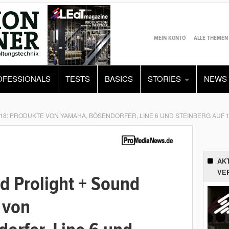
MEIN KONTO
ALLE THEMEN
OFESSIONALS
TESTS
BASICS
STORIES
NEWS
18: PRODUKTE VON YAMAHA, BÖSENDORFER, LINE 6 UND STEINBERG AUF 
AK
VE
 Prolight + Sound
 von