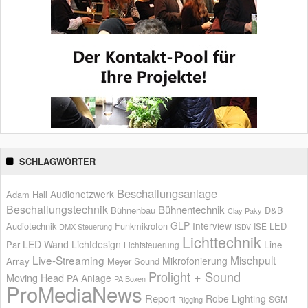
SCHLAGWÖRTER
Beschallungsanlage
Audionetzwerk
Adam Hall
Beschallungstechnik
Bühnentechnik
Bühnenbau
D&B
Clay Paky
GLP
Interview
Audiotechnik
Funkmikrofon
LED
ISE
DMX Steuerung
ISDV
Lichttechnik
LED Wand
Lichtdesign
Par
Line
Lichtsteuerung
Live-Streaming
Mischpult
Mikrofonierung
Array
Meyer Sound
Prolight + Sound
Moving Head
PA Anlage
PA Boxen
ProMediaNews
Report
Robe Lighting
SGM
Rigging