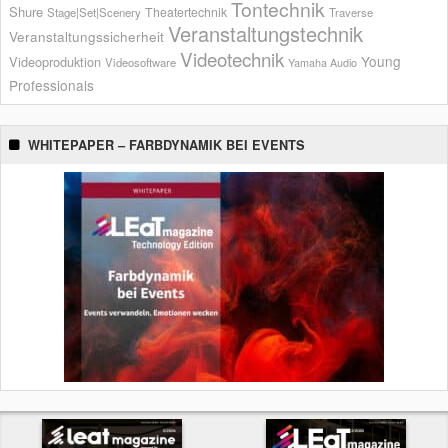
Tontechnik
Shure
Theatertechnik
Stage|Set|Scenery
Traverse
Veranstaltungstechnik
Veranstaltungssicherheit
Videotechnik
Young
Videoproduktion
Videosoftware
Yamaha Audio
Professionals
WHITEPAPER – FARBDYNAMIK BEI EVENTS