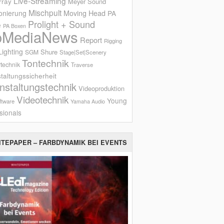
Live-Streaming
rray
Meyer Sound
Mischpult
onierung
Moving Head
PA
Prolight + Sound
e
PA Boxen
oMediaNews
Report
Rigging
ighting
Shure
SGM
Stage|Set|Scenery
Tontechnik
technik
Traverse
taltungssicherheit
nstaltungstechnik
Videoproduktion
Videotechnik
Young
ftware
Yamaha Audio
sionals
ITEPAPER – FARBDYNAMIK BEI EVENTS