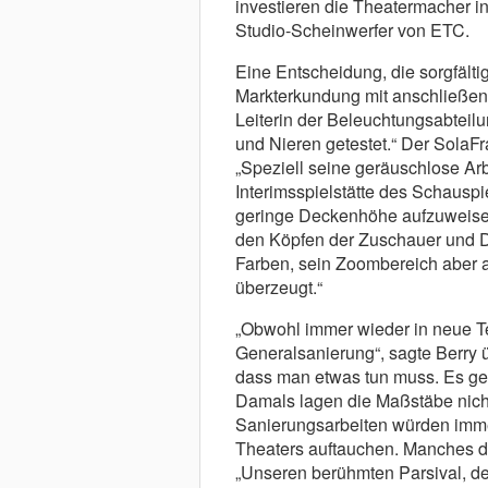
investieren die Theatermacher in
Studio-Scheinwerfer von ETC.
Eine Entscheidung, die sorgfält
Markterkundung mit anschließend
Leiterin der Beleuchtungsabteilu
und Nieren getestet.“ Der SolaF
„Speziell seine geräuschlose Arb
Interimsspielstätte des Schauspi
geringe Deckenhöhe aufzuweisen 
den Köpfen der Zuschauer und D
Farben, sein Zoombereich aber 
überzeugt.“
„Obwohl immer wieder in neue Tech
Generalsanierung“, sagte Berry ü
dass man etwas tun muss. Es geh
Damals lagen die Maßstäbe nicht
Sanierungsarbeiten würden imme
Theaters auftauchen. Manches 
„Unseren berühmten Parsival, der