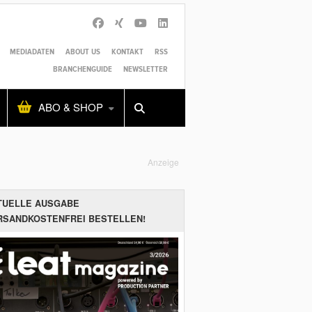
MEDIADATEN
ABOUT US
KONTAKT
RSS
BRANCHENGUIDE
NEWSLETTER
Alles
Shop
SUCHEN
ABO & SHOP
Anzeige
TUELLE AUSGABE
RSANDKOSTENFREI BESTELLEN!