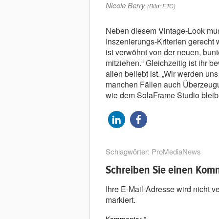
Nicole Berry
(Bild: ETC)
Neben diesem Vintage-Look mus
Inszenierungs-Kriterien gerecht
ist verwöhnt von der neuen, bu
mitziehen.“ Gleichzeitig ist ihr
allen beliebt ist. „Wir werden un
manchen Fällen auch Überzeugun
wie dem SolaFrame Studio bleibe
Schlagwörter:
ProMediaNews
Schreiben Sie einen Kom
Ihre E-Mail-Adresse wird nicht ver
markiert.