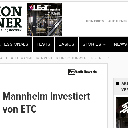
MEIN KONTO
ALLE THEMEN
OFESSIONALS
TESTS
BASICS
STORIES
NEWS
ALTHEATER MANNHEIM INVESTIERT IN SCHEINWERFER VON ETC
AK
VE
r Mannheim investiert
r von ETC