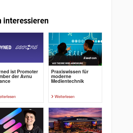
 interessieren
ned ist Promoter
Praxiswissen für
mber der Avnu
moderne
iance
Medientechnik
iterlesen
Weiterlesen