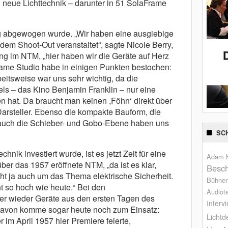
 neue Lichttechnik – darunter in 51 SolaFrame
ig abgewogen wurde. „Wir haben eine ausgiebige
em Shoot-Out veranstaltet“, sagte Nicole Berry,
ng im NTM, „hier haben wir die Geräte auf Herz
rame Studio habe in einigen Punkten bestochen:
eitsweise war uns sehr wichtig, da die
els – das Kino Benjamin Franklin – nur eine
hat. Da braucht man keinen ,Föhn‘ direkt über
arsteller. Ebenso die kompakte Bauform, die
auch die Schieber- und Gobo-Ebene haben uns
SC
nik investiert wurde, ist es jetzt Zeit für eine
Adam H
ber das 1957 eröffnete NTM, „da ist es klar,
Besch
t ja auch um das Thema elektrische Sicherheit.
Bühne
 so hoch wie heute.“ Bei den
Audiot
r wieder Geräte aus den ersten Tagen des
Interv
davon komme sogar heute noch zum Einsatz:
Lichtd
 im April 1957 hier Premiere feierte,