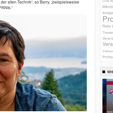
Line A
der alten Technik“, so Berry, „beispielsweise
Mikrof
PANIs.“
Anlag
Pr
Robe L
Theater
Verans
Vera
Videoso
Profes
WH