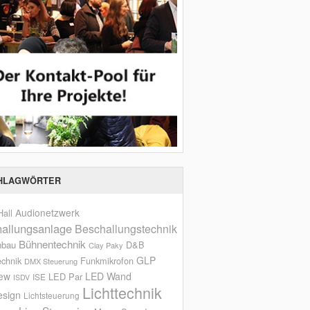
HLAGWÖRTER
Audionetzwerk
all
allungsanlage
Beschallungstechnik
Bühnentechnik
nbau
D&B
Clay Paky
GLP
echnik
Funkmikrofon
DMX Steuerung
iew
LED Wand
LED Par
ISE
ISDV
Lichttechnik
esign
Lichtsteuerung