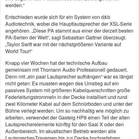
werden.“
Entschieden wurde sich für ein System von d&b
Audiotechnik, wobei die Hauptlautsprecher der XSL-Serie
angehören. „Diese PA stammt aus einer der derzeit besten
PA-Serien der Welt“, sagt Sebastian Gattner überzeugt.
„Taylor Swift war mit der nächstgrößeren Variante auf
World Tour!“
Knapp vier Wochen hat der technische Aufbau
gemeinsam mit Thomann Audio Professionell gedauert.
Denn mit „ein paar Lautsprecher aufhängen“ war es längst
nicht getan: Es mussten wegen des Umstieg auf ein
passives System mit größeren Kabelquerschnitten große
Federleitungstrommeln in der Decke installiert und rund
zwei Kilometer Kabel auf dem Schnürboden und unter der
Bühne verlegt werden. Um so nachhaltig wie möglich zu
arbeiten, verwendet der Gasteig HP8 einen Teil der alten
Lautsprecherelemente künftig für den Saal X oder den
Außenbereich. Im akustischen Betrieb werden alle
Lautsprecher-Traversen bis zur Decke hochgefahren.