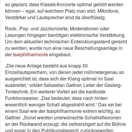
so geplant, dass Klassik-Konzerte optimal gehört werden
können – egal, auf welchem Platz man sitzt. Mikrofone,
Verstärker und Lautsprecher sind da überflüssig.
Rock-, Pop- und Jazzkonzerte, Moderationen oder
Lesungen hingegen benötigen elektronische Verstärkung.
Um dem aktuellen technischen Entwicklungsstand gerecht
zu werden, wurde nun eine neue Beschallungsanlage in
der
Isarphilharmonie
eingebaut.
„Die neue Anlage besteht aus knapp 50
Einzellautsprechern, von denen jeder millimetergenau so
ausgerichtet ist, dass sich der Klang optimal im Saal
ausbreitet,“ erklärt Sebastian Gattner, Leiter der Gasteig-
Tontechnik. Ein weiterer Vorteil sei die kardioide
Funktionsweise: „Das bedeutet, dass nach hinten
wesentlich weniger Schall abgestrahlt wird.“ Das sei bei
einem Saal wie der Isarphilharmonie extrem wichtig, so
Gattner. „Sonst werden unerwünschte Schallreflexionen
an der Rückwand erzeugt, die zeitverzögert auf die Bühne
und sogar in den Publikumsbereich zurückgeworfen