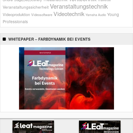
Veranstaltungstechnik
Veranstaltungssicherheit
Videotechnik
Young
Videoproduktion
Videosoftware
Yamaha Audio
Professionals
WHITEPAPER – FARBDYNAMIK BEI EVENTS