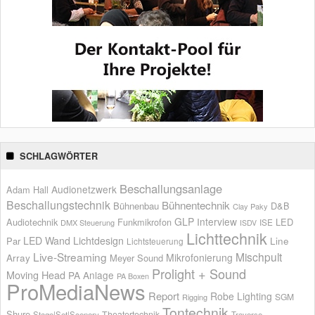
SCHLAGWÖRTER
Beschallungsanlage
Audionetzwerk
Adam Hall
Beschallungstechnik
Bühnentechnik
Bühnenbau
D&B
Clay Paky
GLP
Interview
Audiotechnik
Funkmikrofon
LED
ISE
DMX Steuerung
ISDV
Lichttechnik
LED Wand
Lichtdesign
Par
Line
Lichtsteuerung
Live-Streaming
Mischpult
Mikrofonierung
Array
Meyer Sound
Prolight + Sound
Moving Head
PA Anlage
PA Boxen
ProMediaNews
Report
Robe Lighting
SGM
Rigging
Tontechnik
Shure
Theatertechnik
Stage|Set|Scenery
Traverse