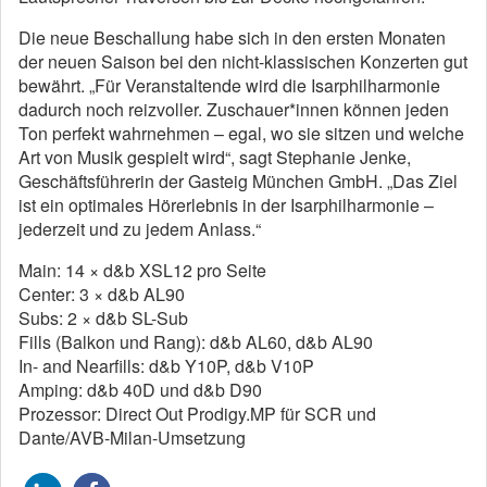
Die neue Beschallung habe sich in den ersten Monaten
der neuen Saison bei den nicht-klassischen Konzerten gut
bewährt. „Für Veranstaltende wird die Isarphilharmonie
dadurch noch reizvoller. Zuschauer*innen können jeden
Ton perfekt wahrnehmen – egal, wo sie sitzen und welche
Art von Musik gespielt wird“, sagt Stephanie Jenke,
Geschäftsführerin der Gasteig München GmbH. „Das Ziel
ist ein optimales Hörerlebnis in der Isarphilharmonie –
jederzeit und zu jedem Anlass.“
Main: 14 × d&b XSL12 pro Seite
Center: 3 × d&b AL90
Subs: 2 × d&b SL-Sub
Fills (Balkon und Rang): d&b AL60, d&b AL90
In- and Nearfills: d&b Y10P, d&b V10P
Amping: d&b 40D und d&b D90
Prozessor: Direct Out Prodigy.MP für SCR und
Dante/AVB-Milan-Umsetzung