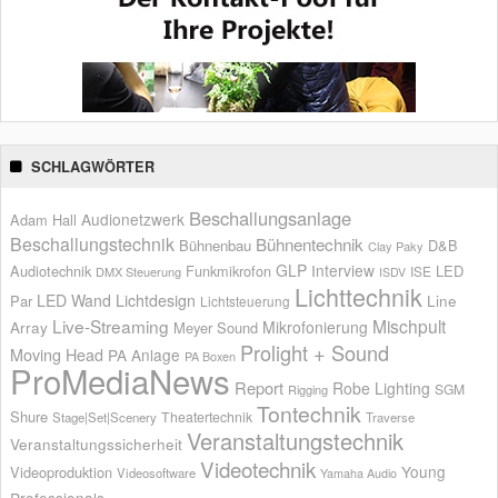
SCHLAGWÖRTER
Beschallungsanlage
Audionetzwerk
Adam Hall
Beschallungstechnik
Bühnentechnik
Bühnenbau
D&B
Clay Paky
GLP
Interview
Audiotechnik
Funkmikrofon
LED
ISE
DMX Steuerung
ISDV
Lichttechnik
LED Wand
Lichtdesign
Par
Line
Lichtsteuerung
Live-Streaming
Mischpult
Mikrofonierung
Array
Meyer Sound
Prolight + Sound
Moving Head
PA Anlage
PA Boxen
ProMediaNews
Report
Robe Lighting
SGM
Rigging
Tontechnik
Shure
Theatertechnik
Stage|Set|Scenery
Traverse
Veranstaltungstechnik
Veranstaltungssicherheit
Videotechnik
Young
Videoproduktion
Videosoftware
Yamaha Audio
Professionals