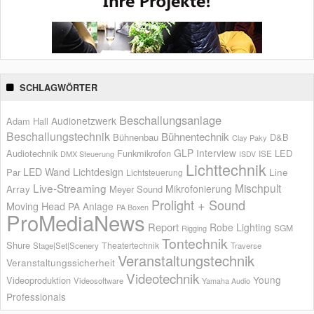
SCHLAGWÖRTER
Beschallungsanlage
Audionetzwerk
Adam Hall
Beschallungstechnik
Bühnentechnik
Bühnenbau
D&B
Clay Paky
GLP
Interview
Audiotechnik
Funkmikrofon
LED
ISE
DMX Steuerung
ISDV
Lichttechnik
LED Wand
Lichtdesign
Par
Line
Lichtsteuerung
Live-Streaming
Mischpult
Mikrofonierung
Array
Meyer Sound
Prolight + Sound
Moving Head
PA Anlage
PA Boxen
ProMediaNews
Report
Robe Lighting
SGM
Rigging
Tontechnik
Shure
Theatertechnik
Stage|Set|Scenery
Traverse
Veranstaltungstechnik
Veranstaltungssicherheit
Videotechnik
Young
Videoproduktion
Videosoftware
Yamaha Audio
Professionals