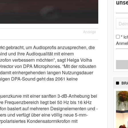
unse
Anzeige
Ic
*
Anmel
kt gebracht, um Audioprofis anzusprechen, die
sind und ihre Audioqualität mit einem
ikrofon verbessern möchten”, sagt Helga Volha
ector von DPA Microphones. “Mit der robusten
 damit einhergehenden langen Nutzungsdauer
ssigen DPA-Sound geht das 2061 keine
BR
quenzkurve mit einer sanften 3-dB-Anhebung bei
ive Frequenzbereich liegt bei 50 Hz bis 16 kHz
fon basiert auf mehreren Designelementen und -
rs und verfügt über eine völlig neue 5-mm-
orpolarisiertes Kondensatormikrofon mit