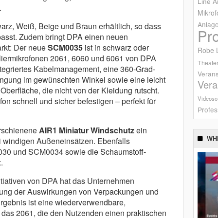
Line A
.
Mikrof
Anlag
arz, Weiß, Beige und Braun erhältlich, so dass
Pr
passt. Zudem bringt DPA einen neuen
arkt: Der neue
SCM0035
ist in schwarz oder
Robe L
aliermikrofonen 2061, 6060 und 6061 von DPA
Theater
integriertes Kabelmanagement, eine 360-Grad-
Verans
ingung im gewünschten Winkel sowie eine leicht
Vera
Oberfläche, die nicht von der Kleidung rutscht.
Videoso
fon schnell und sicher befestigen – perfekt für
Profes
erschienene
AIR1 Miniatur Windschutz
ein
WH
i windigen Außeneinsätzen. Ebenfalls
0030 und SCM0034 sowie die Schaumstoff-
.
tiativen von DPA hat das Unternehmen
erung der Auswirkungen von Verpackungen und
rgebnis ist eine wiederverwendbare,
 das 2061, die den Nutzenden einen praktischen