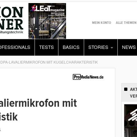
MEIN KONTO
ALLE THEMEN
OFESSIONALS
TESTS
BASICS
STORIES
NEWS
DPA-LAVALIERMIKROFON MIT KUGELCHARAKTERISTIK
AK
VE
liermikrofon mit
stik
4