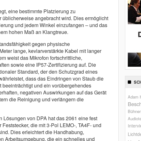
egt, eine bestimmte Platzierung zu
r üblicherweise angebracht wird. Dies ermöglicht
nierung und jedem Winkel einzufangen – und das
inem hohen Maß an Klangtreue.
tandsfähigkeit gegen physische
eter lange, kevlarverstärkte Kabel mit langer
m weist das Mikrofon fortschrittliche,
n sowie eine IP57-Zertifizierung auf. Die
nationaler Standard, der den Schutzgrad eines
ährleistet, dass das Eindringen von Staub die
SC
ht beeinträchtigt und ein vorübergehendes
rhaften, negativen Auswirkungen auf das Gerät
Adam H
tern die Reinigung und verlängern die
Besch
Bühne
n Lösungen von DPA hat das 2061 eine fest
Audiot
r Feststecker, die mit 3-Pol LEMO-, TA4F- und
Interv
ind. Dies erleichtert die Handhabung,
Lichtd
en Arbeitsumgebung, die ein schnelles und