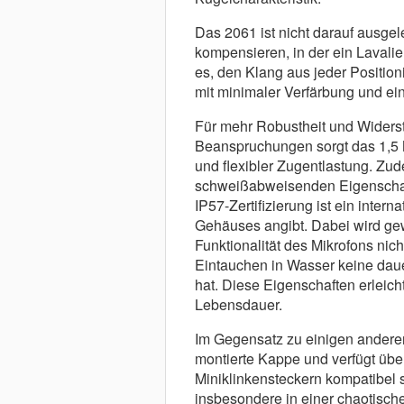
Das 2061 ist nicht darauf ausgel
kompensieren, in der ein Lavalie
es, den Klang aus jeder Positio
mit minimaler Verfärbung und e
Für mehr Robustheit und Widers
Beanspruchungen sorgt das 1,5 M
und flexibler Zugentlastung. Zude
schweißabweisenden Eigenschafte
IP57-Zertifizierung ist ein inter
Gehäuses angibt. Dabei wird gew
Funktionalität des Mikrofons nic
Eintauchen in Wasser keine daue
hat. Diese Eigenschaften erleich
Lebensdauer.
Im Gegensatz zu einigen andere
montierte Kappe und verfügt übe
Miniklinkensteckern kompatibel s
insbesondere in einer chaotisch