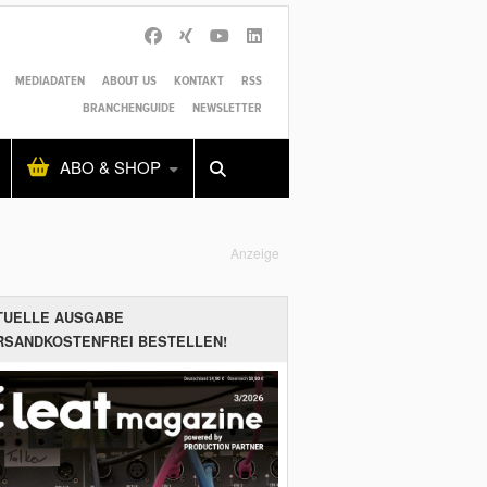
MEDIADATEN
ABOUT US
KONTAKT
RSS
BRANCHENGUIDE
NEWSLETTER
Alles
Shop
SUCHEN
ABO & SHOP
Anzeige
TUELLE AUSGABE
RSANDKOSTENFREI BESTELLEN!