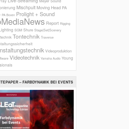
Live-Streaming
rray
Meyer Sound
Mischpult
onierung
Moving Head
PA
Prolight + Sound
e
PA Boxen
oMediaNews
Report
Rigging
ighting
Shure
SGM
Stage|Set|Scenery
Tontechnik
technik
Traverse
taltungssicherheit
nstaltungstechnik
Videoproduktion
Videotechnik
Young
ftware
Yamaha Audio
sionals
ITEPAPER – FARBDYNAMIK BEI EVENTS