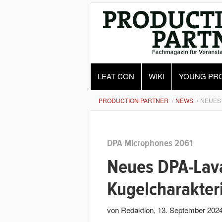
LEAT CON
WIKI
YOUNG PR
PRODUCTION PARTNER
NEWS
NEUES 
DPA Microphones 2061
Neues DPA-Lava
Kugelcharakteri
von Redaktion
,
13. September 202