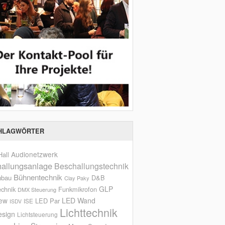
HLAGWÖRTER
Audionetzwerk
all
allungsanlage
Beschallungstechnik
Bühnentechnik
nbau
D&B
Clay Paky
GLP
echnik
Funkmikrofon
DMX Steuerung
iew
LED Wand
LED Par
ISE
ISDV
Lichttechnik
esign
Lichtsteuerung