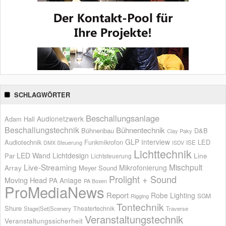
SCHLAGWÖRTER
Beschallungsanlage
Audionetzwerk
Adam Hall
Beschallungstechnik
Bühnentechnik
Bühnenbau
D&B
Clay Paky
GLP
Interview
Audiotechnik
Funkmikrofon
LED
ISE
DMX Steuerung
ISDV
Lichttechnik
LED Wand
Lichtdesign
Par
Line
Lichtsteuerung
Live-Streaming
Mischpult
Mikrofonierung
Array
Meyer Sound
Prolight + Sound
Moving Head
PA Anlage
PA Boxen
ProMediaNews
Report
Robe Lighting
SGM
Rigging
Tontechnik
Shure
Theatertechnik
Stage|Set|Scenery
Traverse
Veranstaltungstechnik
Veranstaltungssicherheit