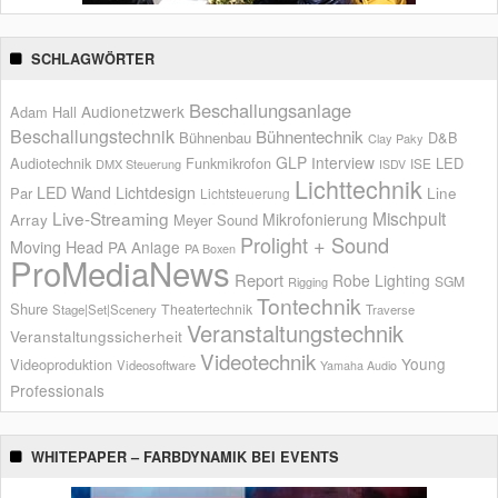
SCHLAGWÖRTER
Beschallungsanlage
Audionetzwerk
Adam Hall
Beschallungstechnik
Bühnentechnik
Bühnenbau
D&B
Clay Paky
GLP
Interview
Audiotechnik
Funkmikrofon
LED
ISE
DMX Steuerung
ISDV
Lichttechnik
LED Wand
Lichtdesign
Par
Line
Lichtsteuerung
Live-Streaming
Mischpult
Mikrofonierung
Array
Meyer Sound
Prolight + Sound
Moving Head
PA Anlage
PA Boxen
ProMediaNews
Report
Robe Lighting
SGM
Rigging
Tontechnik
Shure
Theatertechnik
Stage|Set|Scenery
Traverse
Veranstaltungstechnik
Veranstaltungssicherheit
Videotechnik
Young
Videoproduktion
Videosoftware
Yamaha Audio
Professionals
WHITEPAPER – FARBDYNAMIK BEI EVENTS