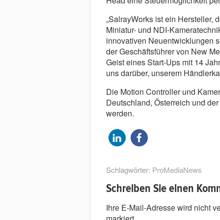
Head eine Steuermöglichkeit pe
„SalrayWorks ist ein Hersteller,
Miniatur- und NDI-Kameratechni
innovativen Neuentwicklungen seh
der Geschäftsführer von New Med
Geist eines Start-Ups mit 14 Jahr
uns darüber, unserem Händlerkan
Die Motion Controller und Kame
Deutschland, Österreich und de
werden.
Schlagwörter:
ProMediaNews
Schreiben Sie einen Kom
Ihre E-Mail-Adresse wird nicht ver
markiert.