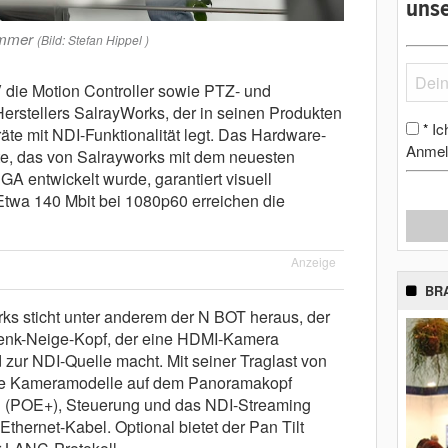
unse
ummer
(Bild: Stefan Hippel )
V die Motion Controller sowie PTZ- und
rstellers SalrayWorks, der in seinen Produkten
Ic
*
te mit NDI-Funktionalität legt. Das Hardware-
Anmel
te, das von Salrayworks mit dem neuesten
 entwickelt wurde, garantiert visuell
 Etwa 140 Mbit bei 1080p60 erreichen die
Anzeige
BR
ks sticht unter anderem der N BOT heraus, der
hwenk-Neige-Kopf, der eine HDMI-Kamera
zur NDI-Quelle macht. Mit seiner Traglast von
iche Kameramodelle auf dem Panoramakopf
g (POE+), Steuerung und das NDI-Streaming
Ethernet-Kabel. Optional bietet der Pan Tilt