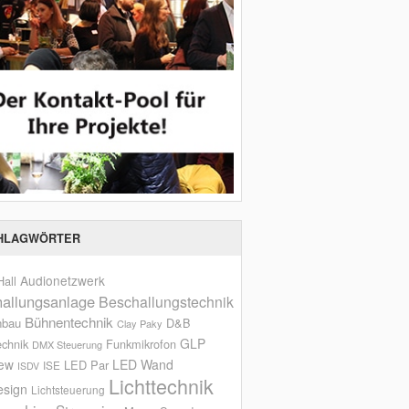
HLAGWÖRTER
Audionetzwerk
all
allungsanlage
Beschallungstechnik
Bühnentechnik
nbau
D&B
Clay Paky
GLP
echnik
Funkmikrofon
DMX Steuerung
iew
LED Wand
LED Par
ISE
ISDV
Lichttechnik
esign
Lichtsteuerung