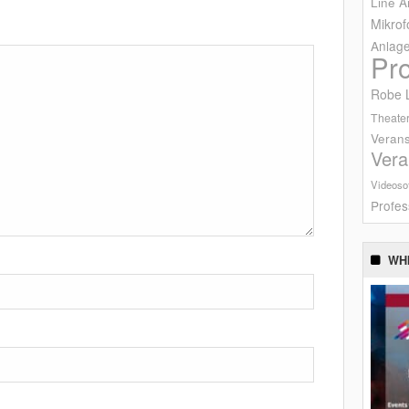
Line A
Mikrof
Anlag
Pr
Robe L
Theater
Verans
Vera
Videoso
Profes
WH