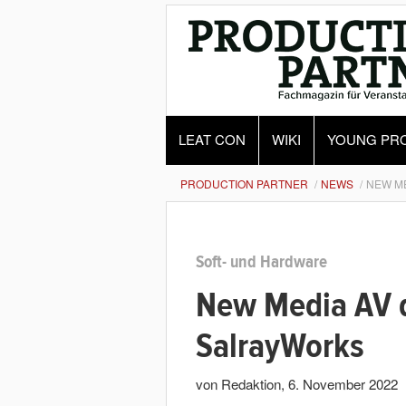
LEAT CON
WIKI
YOUNG PR
PRODUCTION PARTNER
NEWS
NEW ME
Soft- und Hardware
New Media AV d
SalrayWorks
von Redaktion
,
6. November 2022