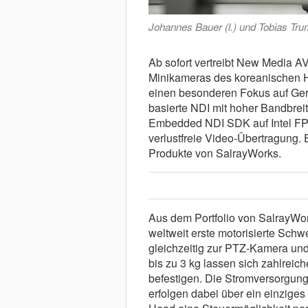
Johannes Bauer (l.) und Tobias Tr
Ab sofort vertreibt New Media A
Minikameras des koreanischen He
einen besonderen Fokus auf Gerä
basierte NDI mit hoher Bandbrei
Embedded NDI SDK auf Intel FPGA
verlustfreie Video-Übertragung.
Produkte von SalrayWorks.
Aus dem Portfolio von SalrayWor
weltweit erste motorisierte Sc
gleichzeitig zur PTZ-Kamera und 
bis zu 3 kg lassen sich zahlre
befestigen. Die Stromversorgun
erfolgen dabei über ein einziges 