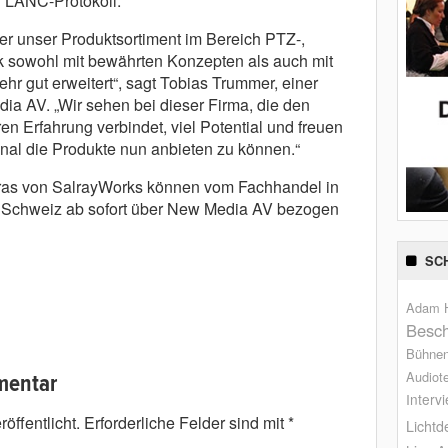
r LANC-Protokoll.
 der unser Produktsortiment im Bereich PTZ-,
k sowohl mit bewährten Konzepten als auch mit
r gut erweitert“, sagt Tobias Trummer, einer
ia AV. „Wir sehen bei dieser Firma, die den
en Erfahrung verbindet, viel Potential und freuen
al die Produkte nun anbieten zu können.“
ras von SalrayWorks können vom Fachhandel in
r Schweiz ab sofort über New Media AV bezogen
SC
Adam H
Besch
Bühne
Audiot
mentar
Interv
öffentlicht.
Erforderliche Felder sind mit
*
Lichtd