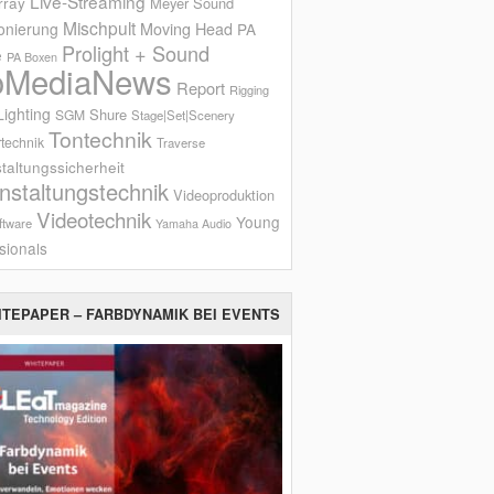
Live-Streaming
rray
Meyer Sound
Mischpult
onierung
Moving Head
PA
Prolight + Sound
e
PA Boxen
oMediaNews
Report
Rigging
ighting
Shure
SGM
Stage|Set|Scenery
Tontechnik
technik
Traverse
taltungssicherheit
nstaltungstechnik
Videoproduktion
Videotechnik
Young
ftware
Yamaha Audio
sionals
ITEPAPER – FARBDYNAMIK BEI EVENTS