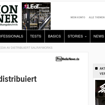
MEIN KONTO
ALLE THEMEN
OFESSIONALS
TESTS
BASICS
STORIES
NEWS
DIA AV DISTRIBUIERT SALRAYWORKS
AK
VE
istribuiert