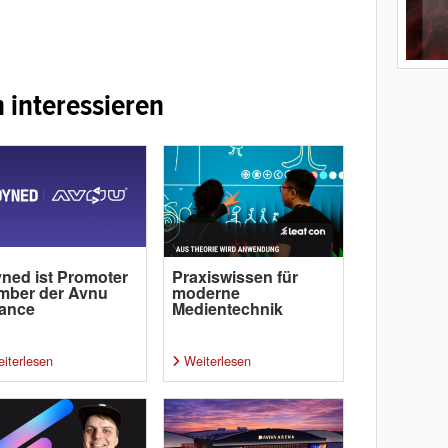
 interessieren
ned ist Promoter
Praxiswissen für
mber der Avnu
moderne
iance
Medientechnik
iterlesen
Weiterlesen