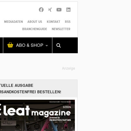
MEDIADATEN
ABOUT US
KONTAKT
RSS
BRANCHENGUIDE
NEWSLETTER
Alles
Shop
SUCHEN
ABO & SHOP
Anzeige
TUELLE AUSGABE
RSANDKOSTENFREI BESTELLEN!