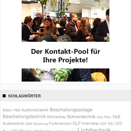
SCHLAGWÖRTER
Beschallungsanlage
Audionetzwerk
Adam Hall
Beschallungstechnik
Bühnentechnik
Bühnenbau
D&B
Clay Paky
GLP
Interview
Audiotechnik
Funkmikrofon
LED
ISE
DMX Steuerung
ISDV
Lichttechnik
LED Wand
Lichtdesign