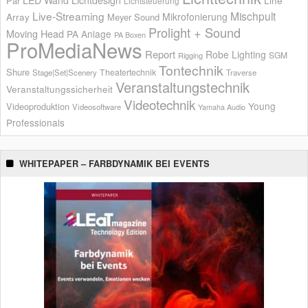
Par
Line
Lichtsteuerung
Live-Streaming
Mischpult
Mikrofonierung
Array
Meyer Sound
Prolight + Sound
Moving Head
PA Anlage
PA Boxen
ProMediaNews
Report
Robe Lighting
SGM
Rigging
Tontechnik
Shure
Theatertechnik
Stage|Set|Scenery
Traverse
Veranstaltungstechnik
Veranstaltungssicherheit
Videotechnik
Young
Videoproduktion
Videosoftware
Yamaha Audio
Professionals
WHITEPAPER – FARBDYNAMIK BEI EVENTS