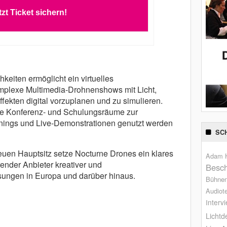
tzt Ticket sichern!
eiten ermöglicht ein virtuelles
mplexe Multimedia-Drohnenshows mit Licht,
fekten digital vorzuplanen und zu simulieren.
he Konferenz- und Schulungsräume zur
ainings und Live-Demonstrationen genutzt werden
SC
uen Hauptsitz setze Nocturne Drones ein klares
Adam H
render Anbieter kreativer und
Besch
sungen in Europa und darüber hinaus.
Bühne
Audiot
Interv
Lichtd