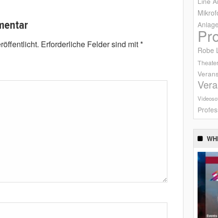
Line A
Mikrof
mentar
Anlag
Pr
öffentlicht.
Erforderliche Felder sind mit
*
Robe L
Theater
Verans
Vera
Videoso
Profes
WH