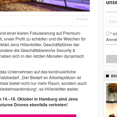
unse
Anzeige
 und einer klaren Fokussierung auf Premium-
Ic
*
, unser Profil zu schärfen und die Weichen für
Anmel
klärt Jens Hillenkötter, Geschäftsführer der
sondere die Geschäftsbereiche Security &
haben sich in den letzten Monaten dynamisch
 das Unternehmen auf das kontinuierliche
BR
tzbedarf. „Der Bedarf an Arbeitsplätzen ist
trale bietet nicht nur mehr Raum, sondern auch
 Verkehrsanbindung“, so Hillenkötter weiter.
 14.–16. Oktober in Hamburg sind Jens
cturne Drones ebenfalls vertreten!