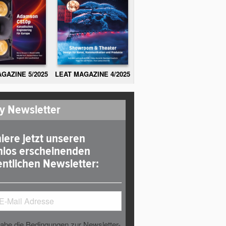
GAZINE 5/2025
LEAT MAGAZINE 4/2025
y Newsletter
iere jetzt unseren
nlos erscheinenden
ntlichen Newsletter:
habe die Bedingungen zur Newsletter-