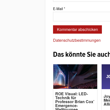
E-Mail
*
Datenschutzbestimmungen
Das könnte Sie auch
ROE Visual: LED-
Joy
Technik für
Me
Professor Brian Cox’
All
Emergence-
Welttournee