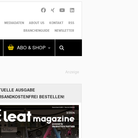
MEDIADATEN
ABOUT US
KONTAKT
RSS
BRANCHENGUIDE
NEWSLETTER
Alles
Shop
SUCHEN
ABO & SHOP
Anzeige
TUELLE AUSGABE
RSANDKOSTENFREI BESTELLEN!