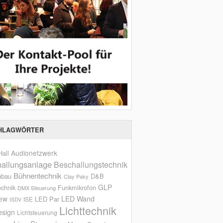
HLAGWÖRTER
Audionetzwerk
all
allungsanlage
Beschallungstechnik
Bühnentechnik
nbau
D&B
Clay Paky
GLP
echnik
Funkmikrofon
DMX Steuerung
iew
LED Wand
LED Par
ISE
ISDV
Lichttechnik
esign
Lichtsteuerung