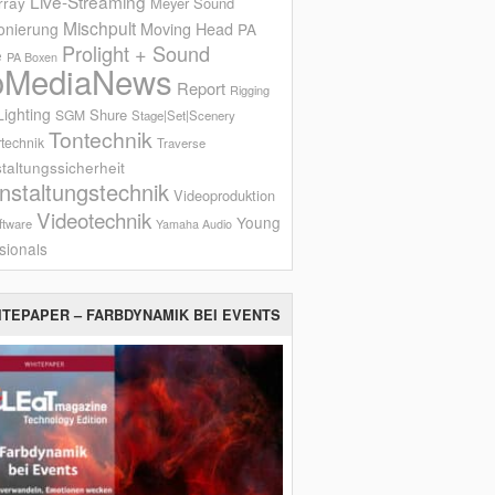
Live-Streaming
rray
Meyer Sound
Mischpult
onierung
Moving Head
PA
Prolight + Sound
e
PA Boxen
oMediaNews
Report
Rigging
ighting
Shure
SGM
Stage|Set|Scenery
Tontechnik
technik
Traverse
taltungssicherheit
nstaltungstechnik
Videoproduktion
Videotechnik
Young
ftware
Yamaha Audio
sionals
ITEPAPER – FARBDYNAMIK BEI EVENTS