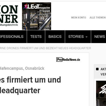
MEIN KONTO
ALLE THEMEN
OFESSIONALS
TESTS
BASICS
STORIES
NEWS
RNE DRONES FIRMIERT UM UND BEZIEHT NEUES HEADQUARTER
Hafencampus, Osnabrück
AK
VE
s firmiert um und
Headquarter