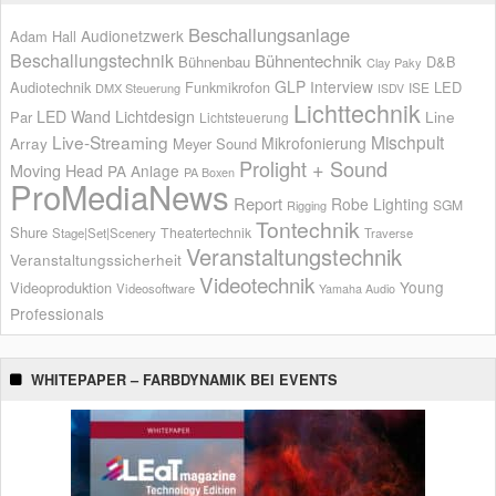
Beschallungsanlage
Audionetzwerk
Adam Hall
Beschallungstechnik
Bühnentechnik
Bühnenbau
D&B
Clay Paky
GLP
Interview
Audiotechnik
Funkmikrofon
LED
ISE
DMX Steuerung
ISDV
Lichttechnik
LED Wand
Lichtdesign
Par
Line
Lichtsteuerung
Live-Streaming
Mischpult
Mikrofonierung
Array
Meyer Sound
Prolight + Sound
Moving Head
PA Anlage
PA Boxen
ProMediaNews
Report
Robe Lighting
SGM
Rigging
Tontechnik
Shure
Theatertechnik
Stage|Set|Scenery
Traverse
Veranstaltungstechnik
Veranstaltungssicherheit
Videotechnik
Young
Videoproduktion
Videosoftware
Yamaha Audio
Professionals
WHITEPAPER – FARBDYNAMIK BEI EVENTS