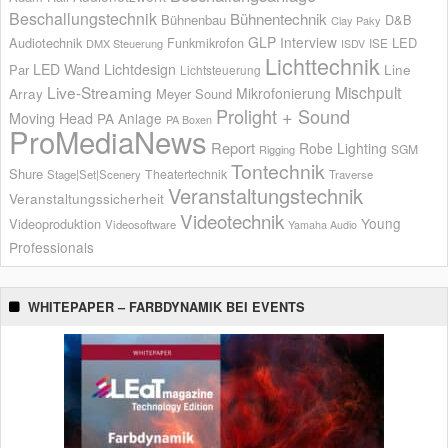
Beschallungstechnik
Bühnentechnik
Bühnenbau
D&B
Clay Paky
GLP
Interview
Audiotechnik
Funkmikrofon
LED
ISE
DMX Steuerung
ISDV
Lichttechnik
LED Wand
Lichtdesign
Par
Line
Lichtsteuerung
Live-Streaming
Mischpult
Mikrofonierung
Array
Meyer Sound
Prolight + Sound
Moving Head
PA Anlage
PA Boxen
ProMediaNews
Report
Robe Lighting
SGM
Rigging
Tontechnik
Shure
Theatertechnik
Stage|Set|Scenery
Traverse
Veranstaltungstechnik
Veranstaltungssicherheit
Videotechnik
Young
Videoproduktion
Videosoftware
Yamaha Audio
Professionals
WHITEPAPER – FARBDYNAMIK BEI EVENTS