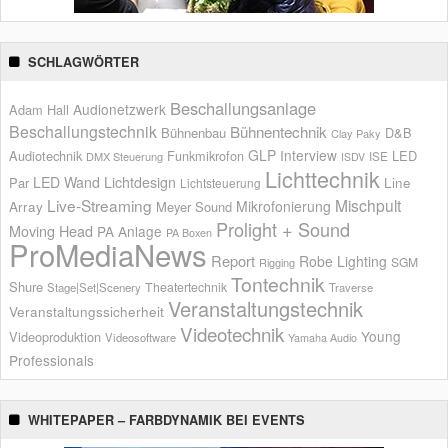
SCHLAGWÖRTER
Beschallungsanlage
Audionetzwerk
Adam Hall
Beschallungstechnik
Bühnentechnik
Bühnenbau
D&B
Clay Paky
GLP
Interview
Audiotechnik
Funkmikrofon
LED
ISE
DMX Steuerung
ISDV
Lichttechnik
LED Wand
Lichtdesign
Par
Line
Lichtsteuerung
Live-Streaming
Mischpult
Mikrofonierung
Array
Meyer Sound
Prolight + Sound
Moving Head
PA Anlage
PA Boxen
ProMediaNews
Report
Robe Lighting
SGM
Rigging
Tontechnik
Shure
Theatertechnik
Stage|Set|Scenery
Traverse
Veranstaltungstechnik
Veranstaltungssicherheit
Videotechnik
Young
Videoproduktion
Videosoftware
Yamaha Audio
Professionals
WHITEPAPER – FARBDYNAMIK BEI EVENTS