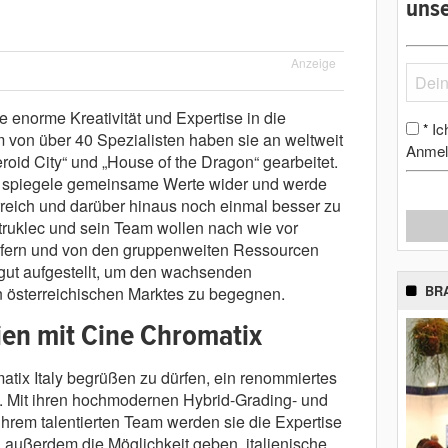
unse
Anzeige
e enorme Kreativität und Expertise in die
Ic
*
 von über 40 Spezialisten haben sie an weltweit
Anmel
roid City“ und „House of the Dragon“ gearbeitet.
ft spiegele gemeinsame Werte wider und werde
rreich und darüber hinaus noch einmal besser zu
 Struklec und sein Team wollen nach wie vor
iefern und von den gruppenweiten Ressourcen
gut aufgestellt, um den wachsenden
BR
österreichischen Marktes zu begegnen.
ien mit Cine Chromatix
tix Italy begrüßen zu dürfen, ein renommiertes
rol. Mit ihren hochmodernen Hybrid-Grading- und
ihrem talentierten Team werden sie die Expertise
 außerdem die Möglichkeit geben, italienische