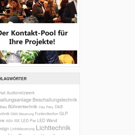
HLAGWÖRTER
Audionetzwerk
all
allungsanlage
Beschallungstechnik
Bühnentechnik
nbau
D&B
Clay Paky
GLP
echnik
Funkmikrofon
DMX Steuerung
iew
LED Wand
LED Par
ISE
ISDV
Lichttechnik
esign
Lichtsteuerung