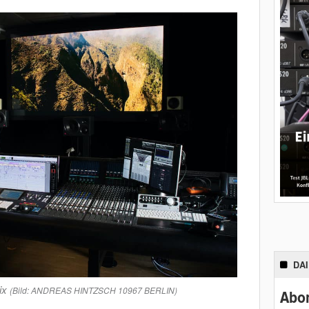
DA
ix
(Bild: ANDREAS HINTZSCH 10967 BERLIN)
Abon