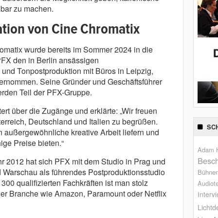
zbar zu machen.
ration von Cine Chromatix
omatix wurde bereits im Sommer 2024 in die
PFX den in Berlin ansässigen
- und Tonpostproduktion mit Büros in Leipzig,
übernommen. Seine Gründer und Geschäftsführer
rden Teil der PFX-Gruppe.
rt über die Zugänge und erklärte: „Wir freuen
erreich, Deutschland und Italien zu begrüßen.
SC
außergewöhnliche kreative Arbeit liefern und
ge Preise bieten.“
Adam H
Besch
hr 2012 hat sich PFX mit dem Studio in Prag und
nd Warschau als führendes Postproduktionsstudio
Bühne
r 300 qualifizierten Fachkräften ist man stolz
Audiot
der Branche wie Amazon, Paramount oder Netflix
Interv
Lichtd