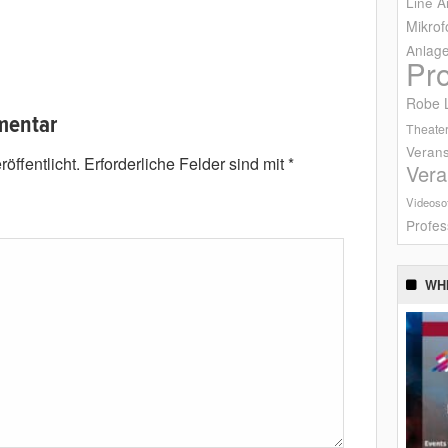
Line A
Mikrof
Anlag
Pr
Robe L
mentar
Theater
Verans
öffentlicht.
Erforderliche Felder sind mit
*
Vera
Videoso
Profes
WH