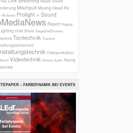
Live-Streaming
rray
Meyer Sound
Mischpult
onierung
Moving Head
PA
Prolight + Sound
e
PA Boxen
oMediaNews
Report
Rigging
ighting
Shure
SGM
Stage|Set|Scenery
Tontechnik
technik
Traverse
taltungssicherheit
nstaltungstechnik
Videoproduktion
Videotechnik
Young
ftware
Yamaha Audio
sionals
ITEPAPER – FARBDYNAMIK BEI EVENTS