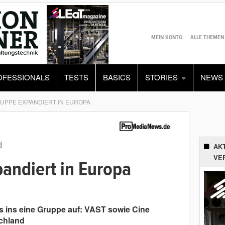
MEIN KONTO
ALLE THEMEN
OFESSIONALS
TESTS
BASICS
STORIES
NEWS
UPPE EXPANDIERT IN EUROPA
d
AK
VE
andiert in Europa
s ins eine Gruppe auf: VAST sowie Cine
schland