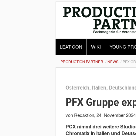
LEAT CON
WIKI
YOUNG PR
PRODUCTION PARTNER
NEWS
PFX GR
Österreich, Italien, Deutschlan
PFX Gruppe exp
von Redaktion
,
24. November 2024
PCX nimmt drei weitere Studio
Chromatix in Italien und Deut