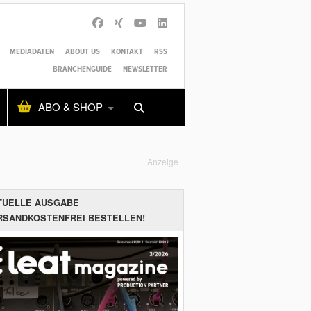
MEDIADATEN
ABOUT US
KONTAKT
RSS
BRANCHENGUIDE
NEWSLETTER
Alles
Shop
SUCHEN
ABO & SHOP
Anzeige
TUELLE AUSGABE
RSANDKOSTENFREI BESTELLEN!