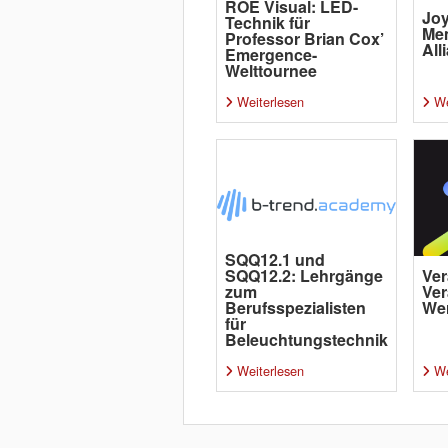
ROE Visual: LED-
Joy
Technik für
Me
Professor Brian Cox’
All
Emergence-
Welttournee
Weiterlesen
We
SQQ12.1 und
SQQ12.2: Lehrgänge
Ver
zum
Ver
Berufsspezialisten
Wer
für
Beleuchtungstechnik
Weiterlesen
We