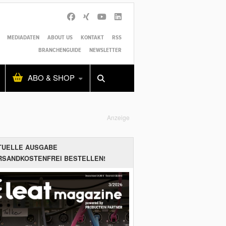
MEDIADATEN
ABOUT US
KONTAKT
RSS
BRANCHENGUIDE
NEWSLETTER
Alles
Shop
SUCHEN
ABO & SHOP
Anzeige
TUELLE AUSGABE
RSANDKOSTENFREI BESTELLEN!