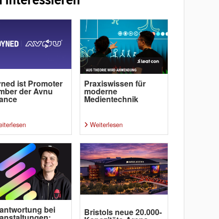
ned ist Promoter
Praxiswissen für
mber der Avnu
moderne
iance
Medientechnik
iterlesen
Weiterlesen
antwortung bei
Bristols neue 20.000-
anstaltungen: