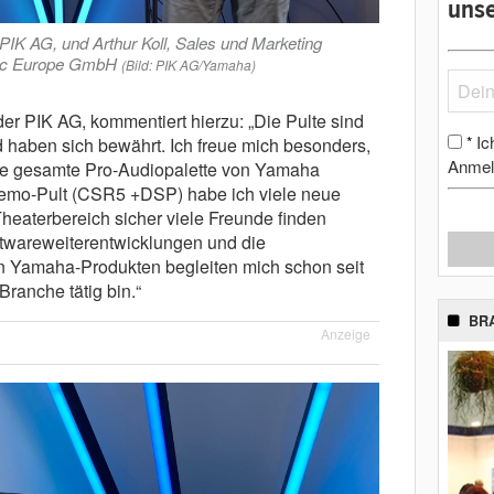
unse
PIK AG, und Arthur Koll, Sales und Marketing
ic Europe GmbH
(Bild: PIK AG/Yamaha)
er PIK AG, kommentiert hierzu: „Die Pulte sind
Ic
*
 haben sich bewährt. Ich freue mich besonders,
Anmel
die gesamte Pro-Audiopalette von Yamaha
emo-Pult (CSR5 +DSP) habe ich viele neue
heaterbereich sicher viele Freunde finden
ftwareweiterentwicklungen und die
on Yamaha-Produkten begleiten mich schon seit
Branche tätig bin.“
BR
Anzeige