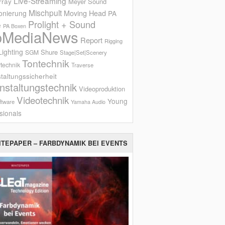
Live-Streaming
rray
Meyer Sound
Mischpult
onierung
Moving Head
PA
Prolight + Sound
e
PA Boxen
oMediaNews
Report
Rigging
ighting
Shure
SGM
Stage|Set|Scenery
Tontechnik
technik
Traverse
taltungssicherheit
nstaltungstechnik
Videoproduktion
Videotechnik
Young
ftware
Yamaha Audio
sionals
ITEPAPER – FARBDYNAMIK BEI EVENTS