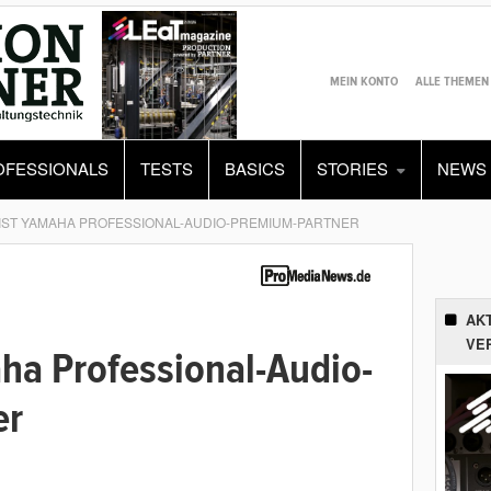
MEIN KONTO
ALLE THEMEN
OFESSIONALS
TESTS
BASICS
STORIES
NEWS
 IST YAMAHA PROFESSIONAL-AUDIO-PREMIUM-PARTNER
AK
VE
ha Professional-Audio-
er