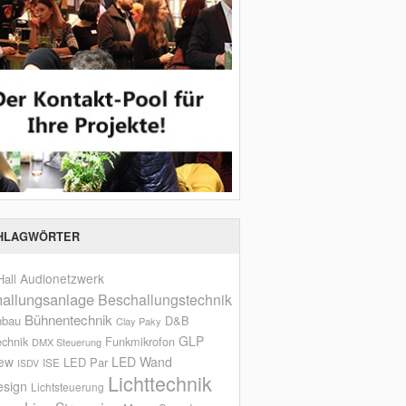
HLAGWÖRTER
Audionetzwerk
all
allungsanlage
Beschallungstechnik
Bühnentechnik
nbau
D&B
Clay Paky
GLP
echnik
Funkmikrofon
DMX Steuerung
iew
LED Wand
LED Par
ISE
ISDV
Lichttechnik
esign
Lichtsteuerung