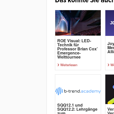
ROE Visual: LED-
Joy
Technik für
Me
Professor Brian Cox’
All
Emergence-
Welttournee
Weiterlesen
We
SQQ12.1 und
SQQ12.2: Lehrgänge
Ver
zum
Ver