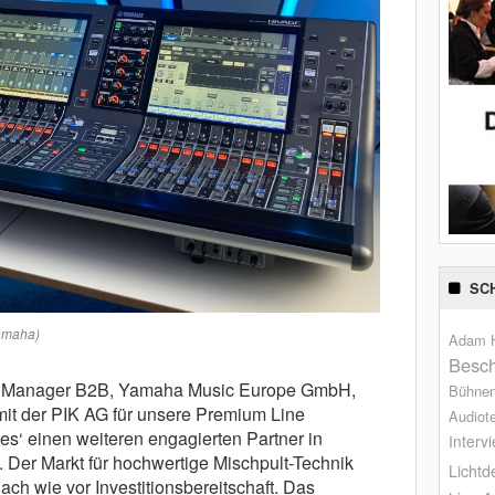
SC
Yamaha)
Adam H
Besch
ing Manager B2B, Yamaha Music Europe GmbH,
Bühne
, mit der PIK AG für unsere Premium Line
Audiot
s‘ einen weiteren engagierten Partner in
Interv
Der Markt für hochwertige Mischpult-Technik
Lichtd
ach wie vor Investitionsbereitschaft. Das