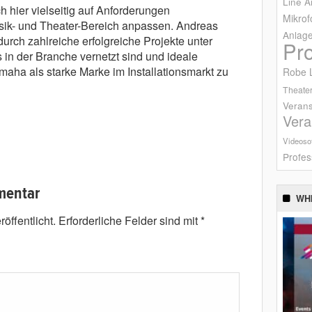
Line A
h hier vielseitig auf Anforderungen
Mikrof
sik- und Theater-Bereich anpassen. Andreas
Anlag
rch zahlreiche erfolgreiche Projekte unter
Pr
s in der Branche vernetzt sind und ideale
aha als starke Marke im Installationsmarkt zu
Robe L
Theater
Verans
Vera
Videoso
Profes
mentar
WH
öffentlicht.
Erforderliche Felder sind mit
*