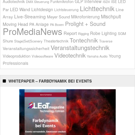
GLP
Interview
Audiotechnik
Funkmikrofon
LED
ISE
DMX Steuerung
ISDV
Lichttechnik
LED Wand
Lichtdesign
Par
Line
Lichtsteuerung
Live-Streaming
Mischpult
Mikrofonierung
Array
Meyer Sound
Prolight + Sound
Moving Head
PA Anlage
PA Boxen
ProMediaNews
Report
Robe Lighting
SGM
Rigging
Tontechnik
Shure
Theatertechnik
Stage|Set|Scenery
Traverse
Veranstaltungstechnik
Veranstaltungssicherheit
Videotechnik
Young
Videoproduktion
Videosoftware
Yamaha Audio
Professionals
WHITEPAPER – FARBDYNAMIK BEI EVENTS