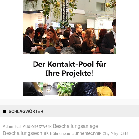
SCHLAGWÖRTER
Beschallungsanlage
Audionetzwerk
Adam Hall
Beschallungstechnik
Bühnentechnik
Bühnenbau
D&B
Clay Paky