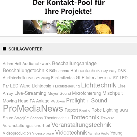
SCHLAGWÖRTER
Beschallungsanlage
Audionetzwerk
Adam Hall
Beschallungstechnik
Bühnentechnik
Bühnenbau
D&B
Clay Paky
GLP
Interview
Audiotechnik
Funkmikrofon
LED
ISE
DMX Steuerung
ISDV
Lichttechnik
LED Wand
Lichtdesign
Par
Line
Lichtsteuerung
Live-Streaming
Mischpult
Mikrofonierung
Array
Meyer Sound
Prolight + Sound
Moving Head
PA Anlage
PA Boxen
ProMediaNews
Report
Robe Lighting
SGM
Rigging
Tontechnik
Shure
Theatertechnik
Stage|Set|Scenery
Traverse
Veranstaltungstechnik
Veranstaltungssicherheit
Videotechnik
Young
Videoproduktion
Videosoftware
Yamaha Audio