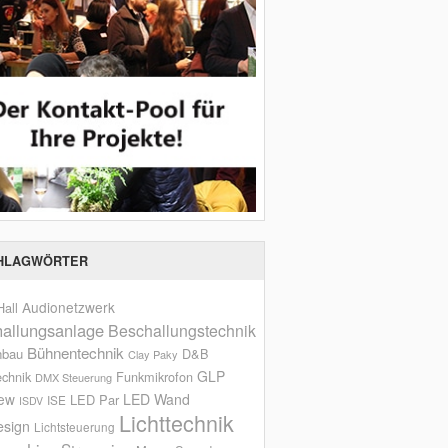
HLAGWÖRTER
Audionetzwerk
all
allungsanlage
Beschallungstechnik
Bühnentechnik
nbau
D&B
Clay Paky
GLP
echnik
Funkmikrofon
DMX Steuerung
iew
LED Wand
LED Par
ISE
ISDV
Lichttechnik
esign
Lichtsteuerung