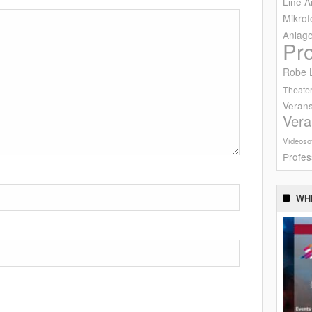
Line A
Mikrof
Anlag
Pr
Robe L
Theater
Verans
Vera
Videoso
Profes
WH