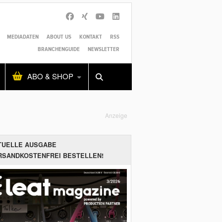
MEDIADATEN
ABOUT US
KONTAKT
RSS
BRANCHENGUIDE
NEWSLETTER
Alles
Shop
SUCHEN
ABO & SHOP
Anzeige
TUELLE AUSGABE
RSANDKOSTENFREI BESTELLEN!