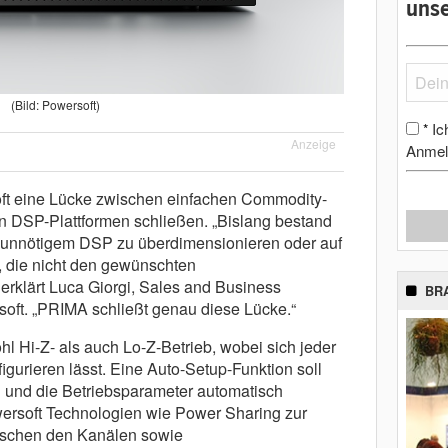
unse
(Bild: Powersoft)
Ic
*
Anzeige
Anmel
oft eine Lücke zwischen einfachen Commodity-
en DSP-Plattformen schließen. „Bislang bestand
mit unnötigem DSP zu überdimensionieren oder auf
, die nicht den gewünschten
rklärt Luca Giorgi, Sales and Business
BR
oft. „PRIMA schließt genau diese Lücke.“
hl Hi-Z- als auch Lo-Z-Betrieb, wobei sich jeder
urieren lässt. Eine Auto-Setup-Funktion soll
 und die Betriebsparameter automatisch
wersoft Technologien wie Power Sharing zur
wischen den Kanälen sowie