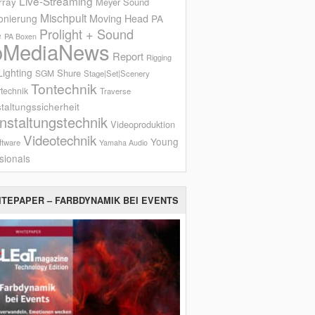
Live-Streaming
rray
Meyer Sound
Mischpult
onierung
Moving Head
PA
Prolight + Sound
e
PA Boxen
oMediaNews
Report
Rigging
ighting
Shure
SGM
Stage|Set|Scenery
Tontechnik
technik
Traverse
taltungssicherheit
nstaltungstechnik
Videoproduktion
Videotechnik
Young
ftware
Yamaha Audio
sionals
ITEPAPER – FARBDYNAMIK BEI EVENTS