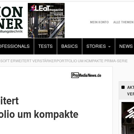
MEIN KONTO
ALLE THEMEN
OFESSIONALS
TESTS
BASICS
STORIES
NEWS
SOFT ERWEITERT VERSTÄRKERPORTFOLIO UM KOMPAKTE PRIMA-SERIE
AK
VE
tert
folio um kompakte