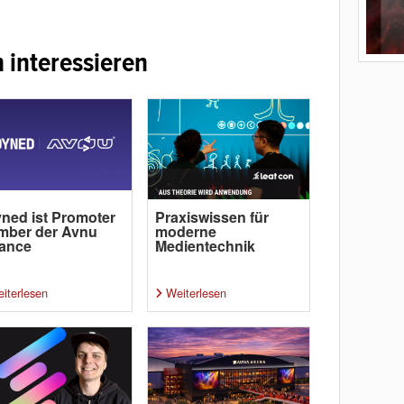
 interessieren
ned ist Promoter
Praxiswissen für
mber der Avnu
moderne
iance
Medientechnik
iterlesen
Weiterlesen