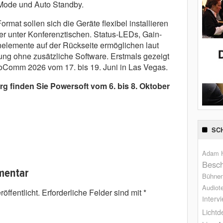
Mode und Auto Standby.
mat sollen sich die Geräte flexibel installieren
er unter Konferenztischen. Status-LEDs, Gain-
elemente auf der Rückseite ermöglichen laut
ung ohne zusätzliche Software. Erstmals gezeigt
foComm 2026 vom 17. bis 19. Juni in Las Vegas.
g finden Sie Powersoft vom 6. bis 8. Oktober
SC
Adam H
Besch
mentar
Bühne
Audiot
öffentlicht.
Erforderliche Felder sind mit
*
Interv
Lichtd