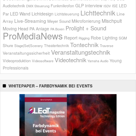
GLP
Interview
Audiotechnik
Funkmikrofon
LED
ISE
DMX Steuerung
ISDV
Lichttechnik
LED Wand
Lichtdesign
Par
Line
Lichtsteuerung
Live-Streaming
Mischpult
Mikrofonierung
Array
Meyer Sound
Prolight + Sound
Moving Head
PA Anlage
PA Boxen
ProMediaNews
Report
Robe Lighting
SGM
Rigging
Tontechnik
Shure
Theatertechnik
Stage|Set|Scenery
Traverse
Veranstaltungstechnik
Veranstaltungssicherheit
Videotechnik
Young
Videoproduktion
Videosoftware
Yamaha Audio
Professionals
WHITEPAPER – FARBDYNAMIK BEI EVENTS