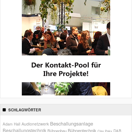
SCHLAGWÖRTER
Beschallungsanlage
Audionetzwerk
Adam Hall
Beschallungstechnik
Bühnentechnik
Bühnenbau
D&B
Clay Paky