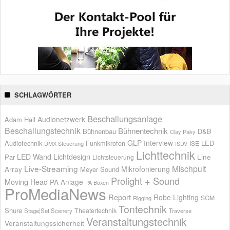
SCHLAGWÖRTER
Beschallungsanlage
Audionetzwerk
Adam Hall
Beschallungstechnik
Bühnentechnik
Bühnenbau
D&B
Clay Paky
GLP
Interview
Audiotechnik
Funkmikrofon
LED
ISE
DMX Steuerung
ISDV
Lichttechnik
LED Wand
Lichtdesign
Par
Line
Lichtsteuerung
Live-Streaming
Mischpult
Mikrofonierung
Array
Meyer Sound
Prolight + Sound
Moving Head
PA Anlage
PA Boxen
ProMediaNews
Report
Robe Lighting
SGM
Rigging
Tontechnik
Shure
Theatertechnik
Stage|Set|Scenery
Traverse
Veranstaltungstechnik
Veranstaltungssicherheit