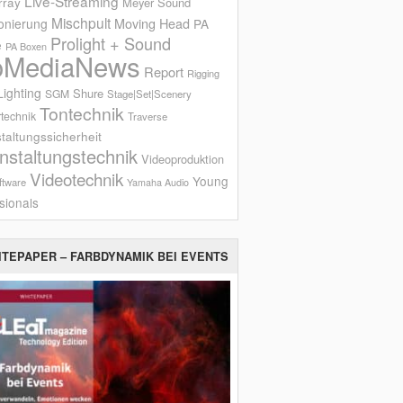
Live-Streaming
rray
Meyer Sound
Mischpult
onierung
Moving Head
PA
Prolight + Sound
e
PA Boxen
oMediaNews
Report
Rigging
ighting
Shure
SGM
Stage|Set|Scenery
Tontechnik
technik
Traverse
taltungssicherheit
nstaltungstechnik
Videoproduktion
Videotechnik
Young
ftware
Yamaha Audio
sionals
ITEPAPER – FARBDYNAMIK BEI EVENTS