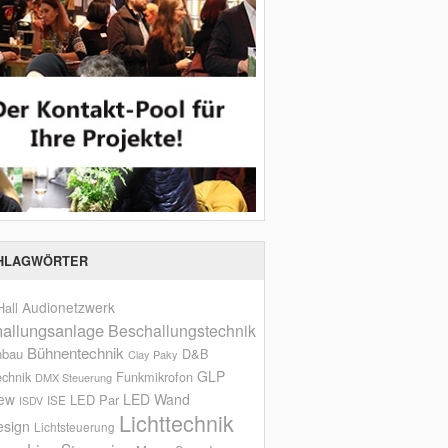
HLAGWÖRTER
Audionetzwerk
all
allungsanlage
Beschallungstechnik
Bühnentechnik
nbau
D&B
Clay Paky
GLP
echnik
Funkmikrofon
DMX Steuerung
iew
LED Wand
LED Par
ISE
ISDV
Lichttechnik
esign
Lichtsteuerung