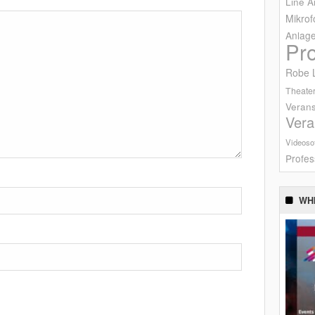
Line A
Mikrof
Anlag
Pr
Robe L
Theater
Verans
Vera
Videoso
Profes
WH