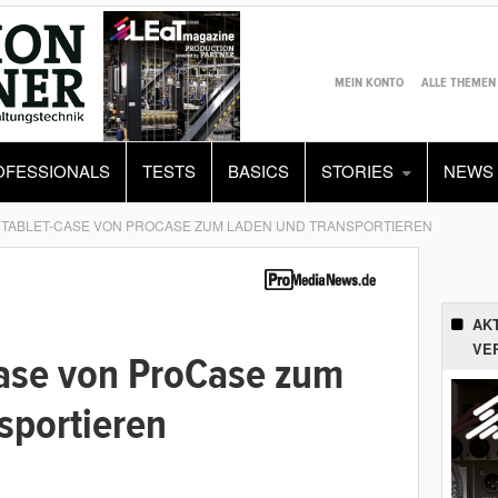
MEIN KONTO
ALLE THEMEN
OFESSIONALS
TESTS
BASICS
STORIES
NEWS
 TABLET-CASE VON PROCASE ZUM LADEN UND TRANSPORTIEREN
AK
VE
ase von ProCase zum
sportieren