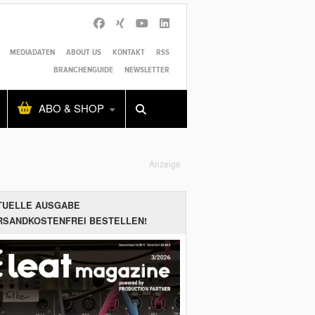
MEDIADATEN
ABOUT US
KONTAKT
RSS
BRANCHENGUIDE
NEWSLETTER
Alles
Shop
SUCHEN
ABO & SHOP
Anzeige
TUELLE AUSGABE
RSANDKOSTENFREI BESTELLEN!