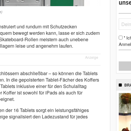
unse
e)
onstruiert und rundum mit Schutzecken
bequem bewegt werden kann, lasse er sich zudem
Ic
*
ie Skateboard-Rollen meistern auch unebene
Anmel
llagern leise und angenehm laufen.
Anzeige
schlössern abschließbar – so können die Tablets
. In die gepolsterten Tablet-Fächer des Koffers
BR
ablets inklusive einer für den Schulalltag
Koffer ist sowohl für iPads als auch für
eignet.
en der 16 Tablets sorgt ein leistungsfähiges
ge signalisiert den Ladezustand für jedes