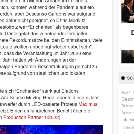
mination” im Morton Arboretum in Illinois,
switch, konnten während der Pandemie auf ein
 werden, aber Descanso Gardens war aufgrund
n dafür nicht geeignet, so Chris Medvitz,
destotrotz war “Enchanted” als begehbares
ie Gäste gefahrlos voneinander fernhalten
nete Rekordumsätze bei den Eintrittskarten, viele
Leute wollten unbedingt wieder dabei sein”,
s, dass die Veranstaltung im Jahr 2020 eine
m Jahr hatten wir Änderungen an der
etwaigen Pandemie-Beschränkungen gerecht zu
e aufgrund von staatlichen und lokalen
SC
e sich “Enchanted” stark auf Elations
Adam H
d Arc-Source Moving Head, aber in diesem Jahr
Besch
inwerfer durch LED-basierte Proteus
Maximus
Bühne
etzt. Einen umfangreichen Bericht über die
Audiot
in
Production Partner 1/2022
)
Interv
Lichtd