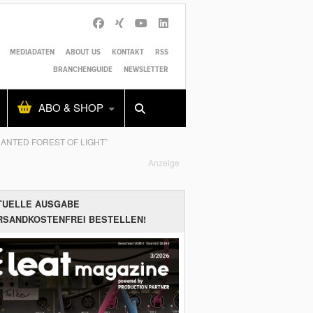
MEDIADATEN
ABOUT US
KONTAKT
RSS
BRANCHENGUIDE
NEWSLETTER
Alles
Shop
SUCHEN
ABO & SHOP
ANTED FOREST OF LIGHT”
Anzeige
TUELLE AUSGABE
RSANDKOSTENFREI BESTELLEN!