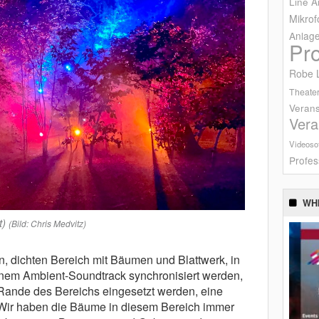
Line A
Mikrof
Anlag
Pr
Robe L
Theater
Verans
Vera
Videoso
Profes
WH
t)
(Bild: Chris Medvitz)
n, dichten Bereich mit Bäumen und Blattwerk, in
em Ambient-Soundtrack synchronisiert werden,
Rande des Bereichs eingesetzt werden, eine
“Wir haben die Bäume in diesem Bereich immer