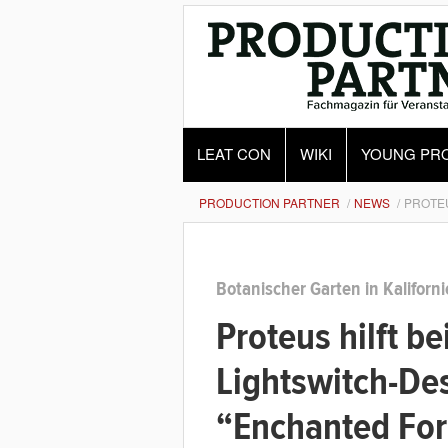
LEAT CON
WIKI
YOUNG PR
PRODUCTION PARTNER
NEWS
PROTEU
Botanischer Garten in Kaliforn
Proteus hilft b
Lightswitch-Des
“Enchanted Fore