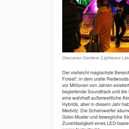
Descanso Gardens (Lightwave Lak
Der vielleicht magischste Bereich
Forest”, in dem uralte Redwoods
vor Millionen von Jahren existie
begleitende Soundtrack und die
eine wahrhaft außerweltliche At
Hybrids, aber in diesem Jahr habe
Medvitz. Die Scheinwerfer säumen
Gobo-Muster und bewegliche Stra
Zuverlässigkeit eines LED-basie