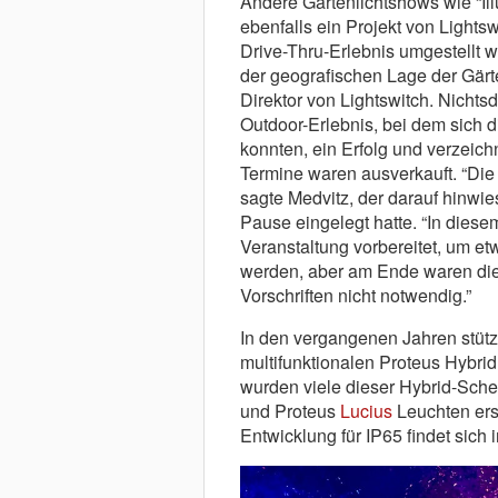
Andere Gartenlichtshows wie “Illu
ebenfalls ein Projekt von Light
Drive-Thru-Erlebnis umgestellt
der geografischen Lage der Gärte
Direktor von Lightswitch. Nichts
Outdoor-Erlebnis, bei dem sich d
konnten, ein Erfolg und verzeich
Termine waren ausverkauft. “Die 
sagte Medvitz, der darauf hinwie
Pause eingelegt hatte. “In diese
Veranstaltung vorbereitet, um 
werden, aber am Ende waren dies
Vorschriften nicht notwendig.”
In den vergangenen Jahren stützt
multifunktionalen Proteus Hybri
wurden viele dieser Hybrid-Sche
und Proteus
Lucius
Leuchten ers
Entwicklung für IP65 findet sich 