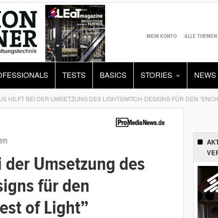
MEIN KONTO
ALLE THEMEN
OFESSIONALS
TESTS
BASICS
STORIES
NEWS
S HILFT BEI DER UMSETZUNG DES LIGHTSWITCH-DESIGNS FÜR DEN “ENCH
ien
AK
VE
ei der Umsetzung des
igns für den
st of Light”