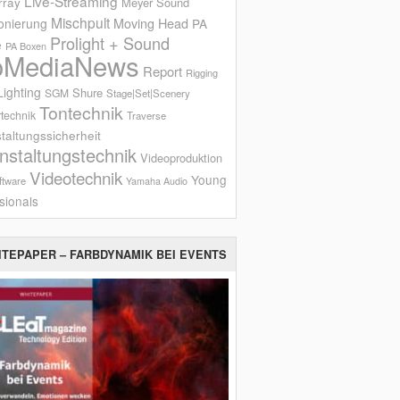
Live-Streaming
rray
Meyer Sound
Mischpult
onierung
Moving Head
PA
Prolight + Sound
e
PA Boxen
oMediaNews
Report
Rigging
ighting
Shure
SGM
Stage|Set|Scenery
Tontechnik
technik
Traverse
taltungssicherheit
nstaltungstechnik
Videoproduktion
Videotechnik
Young
ftware
Yamaha Audio
sionals
ITEPAPER – FARBDYNAMIK BEI EVENTS