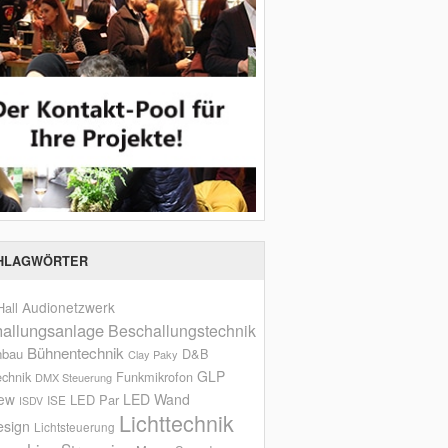
HLAGWÖRTER
Audionetzwerk
all
allungsanlage
Beschallungstechnik
Bühnentechnik
nbau
D&B
Clay Paky
GLP
echnik
Funkmikrofon
DMX Steuerung
iew
LED Wand
LED Par
ISE
ISDV
Lichttechnik
esign
Lichtsteuerung