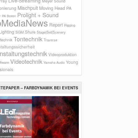
Live-Streaming
rray
Meyer Sound
Mischpult
onierung
Moving Head
PA
Prolight + Sound
e
PA Boxen
oMediaNews
Report
Rigging
ighting
Shure
SGM
Stage|Set|Scenery
Tontechnik
technik
Traverse
taltungssicherheit
nstaltungstechnik
Videoproduktion
Videotechnik
Young
ftware
Yamaha Audio
sionals
ITEPAPER – FARBDYNAMIK BEI EVENTS