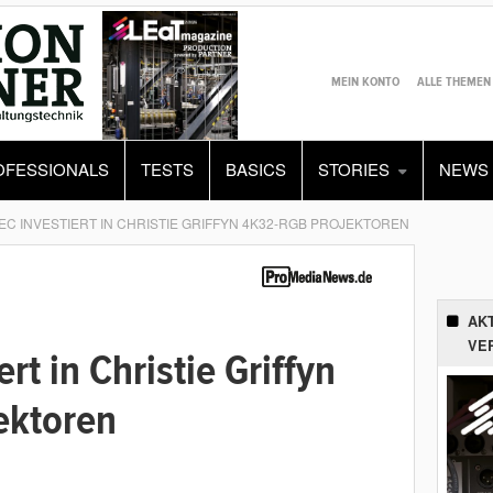
MEIN KONTO
ALLE THEMEN
OFESSIONALS
TESTS
BASICS
STORIES
NEWS
EC INVESTIERT IN CHRISTIE GRIFFYN 4K32-RGB PROJEKTOREN
AK
VE
ert in Christie Griffyn
ektoren