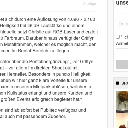
unse
Anzeige
et sich durch eine Auflösung von 4.096 × 2.160
Helligkeit bei 46 dB Lautstärke und einem
tquelle setzt Christie auf RGB-Laser und erzielt
Ic
*
0 Farbraum. Darüber hinaus verfügt der Griffyn
Anmel
n Metallrahmen, welcher es möglich macht, den
hmen im Rental-Bereich zu fliegen.
chter über die Portfolioergänzung: „Der Griffyn
t – vor allem im direkten Shoot-out mit
er Hersteller. Besonders in puncto Helligkeit,
ehen wir hier ganz klare Vorteile für unsere
BR
oxer in unserem Mietpark ablösen, welcher in
chon Kultstatus erlangt und unsere Kunden und
großen Events erfolgreich begleitet hat.“
 sind ab sofort bei Publitec verfügbar und
al auch mit passendem Zubehör.