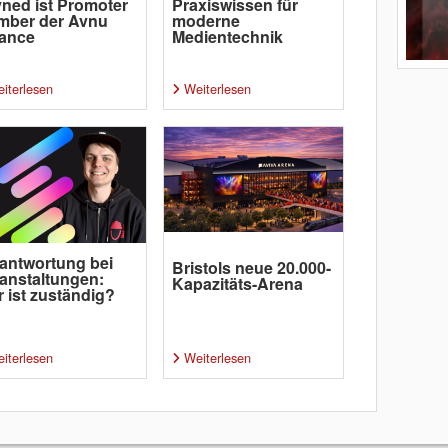
ned ist Promoter
Praxiswissen für
mber der Avnu
moderne
iance
Medientechnik
iterlesen
Weiterlesen
antwortung bei
Bristols neue 20.000-
anstaltungen:
Kapazitäts-Arena
 ist zuständig?
iterlesen
Weiterlesen