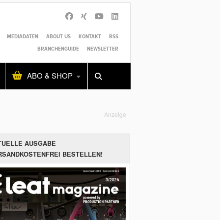
MEDIADATEN
ABOUT US
KONTAKT
RSS
BRANCHENGUIDE
NEWSLETTER
Alles
Shop
SUCHEN
ABO & SHOP
Anzeige
TUELLE AUSGABE
RSANDKOSTENFREI BESTELLEN!