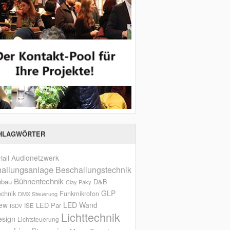
HLAGWÖRTER
Audionetzwerk
all
allungsanlage
Beschallungstechnik
Bühnentechnik
nbau
D&B
Clay Paky
GLP
echnik
Funkmikrofon
DMX Steuerung
iew
LED Wand
LED Par
ISE
ISDV
Lichttechnik
esign
Lichtsteuerung