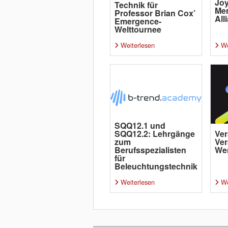
Joy
Technik für
Me
Professor Brian Cox’
All
Emergence-
Welttournee
Weiterlesen
We
SQQ12.1 und
SQQ12.2: Lehrgänge
Ver
zum
Ver
Berufsspezialisten
Wer
für
Beleuchtungstechnik
Weiterlesen
We