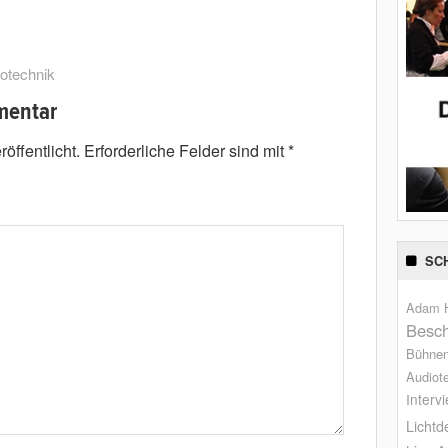
otechnik
mentar
öffentlicht.
Erforderliche Felder sind mit
*
SC
Adam H
Besch
Bühne
Audiot
Interv
Lichtd