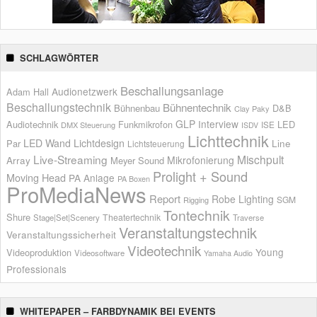
SCHLAGWÖRTER
Beschallungsanlage
Audionetzwerk
Adam Hall
Beschallungstechnik
Bühnentechnik
Bühnenbau
D&B
Clay Paky
GLP
Interview
Audiotechnik
Funkmikrofon
LED
ISE
DMX Steuerung
ISDV
Lichttechnik
LED Wand
Lichtdesign
Par
Line
Lichtsteuerung
Live-Streaming
Mischpult
Mikrofonierung
Array
Meyer Sound
Prolight + Sound
Moving Head
PA Anlage
PA Boxen
ProMediaNews
Report
Robe Lighting
SGM
Rigging
Tontechnik
Shure
Theatertechnik
Stage|Set|Scenery
Traverse
Veranstaltungstechnik
Veranstaltungssicherheit
Videotechnik
Young
Videoproduktion
Videosoftware
Yamaha Audio
Professionals
WHITEPAPER – FARBDYNAMIK BEI EVENTS