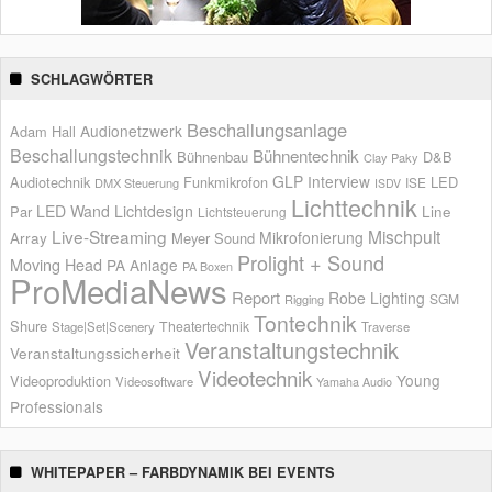
SCHLAGWÖRTER
Beschallungsanlage
Audionetzwerk
Adam Hall
Beschallungstechnik
Bühnentechnik
Bühnenbau
D&B
Clay Paky
GLP
Interview
Audiotechnik
Funkmikrofon
LED
ISE
DMX Steuerung
ISDV
Lichttechnik
LED Wand
Lichtdesign
Par
Line
Lichtsteuerung
Live-Streaming
Mischpult
Mikrofonierung
Array
Meyer Sound
Prolight + Sound
Moving Head
PA Anlage
PA Boxen
ProMediaNews
Report
Robe Lighting
SGM
Rigging
Tontechnik
Shure
Theatertechnik
Stage|Set|Scenery
Traverse
Veranstaltungstechnik
Veranstaltungssicherheit
Videotechnik
Young
Videoproduktion
Videosoftware
Yamaha Audio
Professionals
WHITEPAPER – FARBDYNAMIK BEI EVENTS