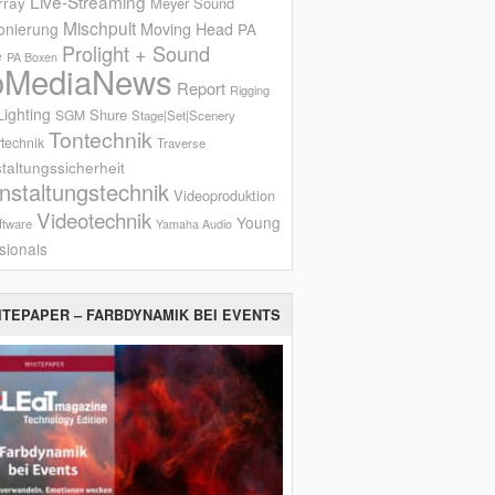
Live-Streaming
rray
Meyer Sound
Mischpult
onierung
Moving Head
PA
Prolight + Sound
e
PA Boxen
oMediaNews
Report
Rigging
ighting
Shure
SGM
Stage|Set|Scenery
Tontechnik
technik
Traverse
taltungssicherheit
nstaltungstechnik
Videoproduktion
Videotechnik
Young
ftware
Yamaha Audio
sionals
ITEPAPER – FARBDYNAMIK BEI EVENTS