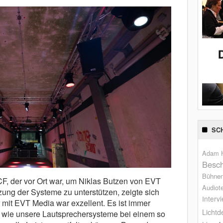
SC
Adam H
Besch
Bühne
CF, der vor Ort war, um Niklas Butzen von EVT
Audiot
ng der Systeme zu unterstützen, zeigte sich
Interv
 mit EVT Media war exzellent. Es ist immer
Lichtd
 wie unsere Lautsprechersysteme bei einem so