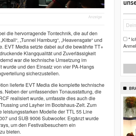
unse
Anzeige
bei die hervorragende Tontechnik, die auf den
Ic
*
„Kitball“, „Tunnel Hamburg“, „Heavensgate“ und
Anmel
rde. EVT Media setzte dabei auf die bewährte TT+
ndruckende Klangqualität und Zuverlässigkeit
rdernd war die technische Umsetzung im
lt wurde und den Einsatz von vier PA-Hangs
gverteilung sicherzustellen.
otion lieferte EVT Media die komplette technische
BR
rs. Neben der umfassenden Tonausstattung, die
RCF realisiert wurde, umfasste dies auch die
 Trussing und Layher im Bootshaus-Zelt. Zum
 leistungsstarken Modelle der TTL 55 Line
007 und SUB 9006 Subwoofer. Ergänzt wurde
rays, um den Festivalbesuchern ein
zu bieten.