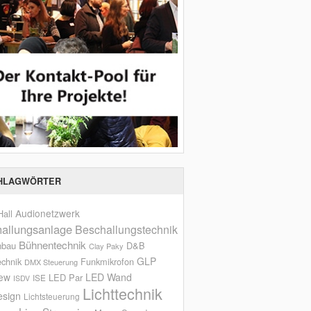
HLAGWÖRTER
Audionetzwerk
all
allungsanlage
Beschallungstechnik
Bühnentechnik
nbau
D&B
Clay Paky
GLP
echnik
Funkmikrofon
DMX Steuerung
iew
LED Wand
LED Par
ISE
ISDV
Lichttechnik
esign
Lichtsteuerung