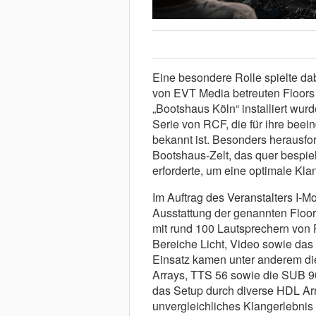
Eine besondere Rolle spielte da
von EVT Media betreuten Floors 
„Bootshaus Köln“ installiert wu
Serie von RCF, die für ihre beei
bekannt ist. Besonders herausfo
Bootshaus-Zelt, das quer bespie
erforderte, um eine optimale Klan
Im Auftrag des Veranstalters I-M
Ausstattung der genannten Floo
mit rund 100 Lautsprechern von 
Bereiche Licht, Video sowie das
Einsatz kamen unter anderem die
Arrays, TTS 56 sowie die SUB 9
das Setup durch diverse HDL Ar
unvergleichliches Klangerlebnis 