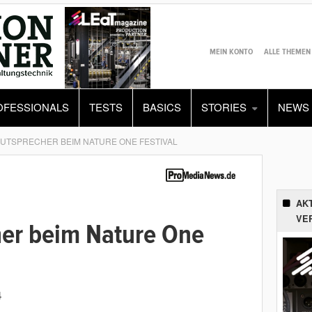
MEIN KONTO
ALLE THEMEN
OFESSIONALS
TESTS
BASICS
STORIES
NEWS
UTSPRECHER BEIM NATURE ONE FESTIVAL
AK
VE
er beim Nature One
4