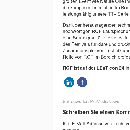
großen Event wie Nature One ihre
die komplexe Installation im Boot
leistungsfähig unsere TT+ Serie i
Dank der herausragenden techn
hochwertigen RCF Lautsprecher 
eine Soundqualität, die selbst 
des Festivals für klare und druc
Zusammenspiel von Technik und M
Rolle von RCF im Bereich profes
RCF ist auf der LEaT con 24 in
Schlagwörter:
ProMediaNews
Schreiben Sie einen Kom
Ihre E-Mail-Adresse wird nicht ver
markiert.