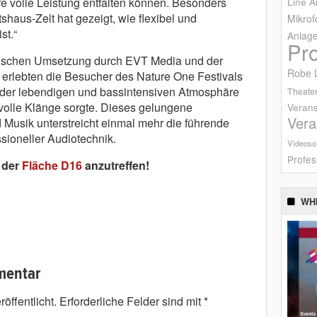
 volle Leistung entfalten können. Besonders
Line A
shaus-Zelt hat gezeigt, wie flexibel und
Mikrof
st.“
Anlag
Pr
ischen Umsetzung durch EVT Media und der
Robe L
erlebten die Besucher des Nature One Festivals
in der lebendigen und bassintensiven Atmosphäre
Theater
kvolle Klänge sorgte. Dieses gelungene
Verans
Vera
usik unterstreicht einmal mehr die führende
sioneller Audiotechnik.
Videoso
Profes
 der
Fläche D16
anzutreffen!
WH
mentar
öffentlicht.
Erforderliche Felder sind mit
*