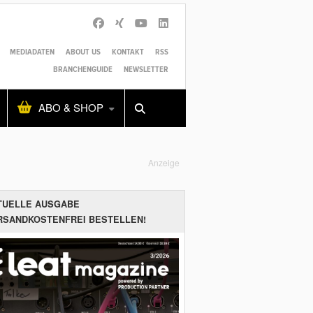
MEDIADATEN
ABOUT US
KONTAKT
RSS
BRANCHENGUIDE
NEWSLETTER
Alles
Shop
SUCHEN
ABO & SHOP
Anzeige
TUELLE AUSGABE
RSANDKOSTENFREI BESTELLEN!